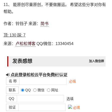
11、 能原创尽量原创，不要做搬运。 希望这些分享对你有
帮助。
作者：铃铛子 来源：
简书
顶:
130
踩:
7
来源：
卢松松博客
QQ/微信：13340454
发表感想
加入微信群
点此登录松松云平台免费
认证
名 称
必填
联系
QQ
微信
网址
QQ
选填
验证
必填