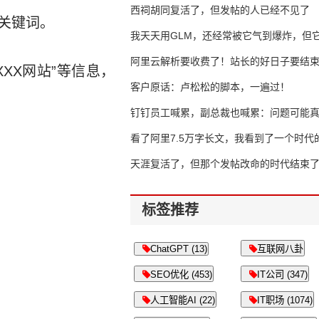
西祠胡同复活了，但发帖的人已经不见了
关键词。
我天天用GLM，还经常被它气到爆炸，但它
16万亿
阿里云解析要收费了！站长的好日子要结
XX网站”等信息，
客户原话：卢松松的脚本，一遍过！
钉钉员工喊累，副总裁也喊累：问题可能
了
看了阿里7.5万字长文，我看到了一个时代
天涯复活了，但那个发帖改命的时代结束
标签推荐
ChatGPT (13)
互联网八卦
SEO优化 (453)
IT公司 (347)
人工智能AI (22)
IT职场 (1074)