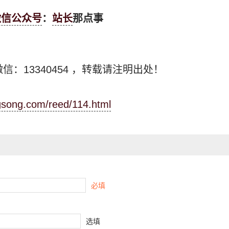
微信公众号
：
站长
那点事
信：13340454
，转载请注明出处！
ngsong.com/reed/114.html
必填
选填