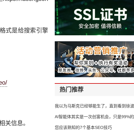
ML格式是给搜索引擎
eo/
热门推荐
我以为马斯克已经够能生了，直到看到徐
AI智能体其实是一次创富机会，只是99%
加相关信息。
错过了
您应该熟知的7个基本SEO技巧