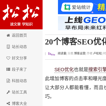
卢松松博客
返回首页
20个博客SEO优
站长动态
|
阅读量
| 分类:
博客运营
| 作者:
卢松松
| 
好文分享
SEO优化
也就是
搜索引
段子来了
此增加博客的点击率和曝光
科技动态
让大部分人都能看懂，而且
站长工具
巧。
博客大全