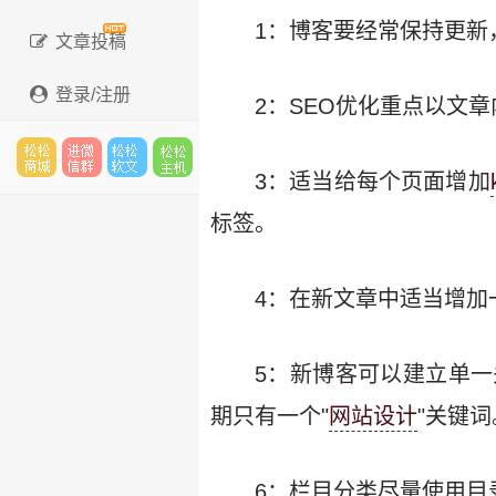
1：博客要经常保持更新
文章投稿
登录/注册
2：SEO优化重点以文
3：适当给每个页面增加
松松
进微
松松
松松
标签。
4：在新文章中适当增加
云市
信群
软文
云主
5：新博客可以建立单
期只有一个"
网站设计
"关键词
场
机
6：栏目分类尽量使用目录形式。如：