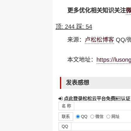
更多优化相关知识关注
顶:
244
踩:
54
来源：
卢松松博客
QQ/微
本文地址：
https://luso
发表感想
点此登录松松云平台免费
认证
名 称
联系
QQ
微信
网址
QQ