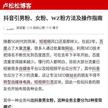
卢松松博客
抖音引男粉、女粉、WZ粉方法及操作指南
|
阅读量
| 分类:
经验心得
| 作者:
峰子
随着5G时代的到来，
短视频
风口还是那样火，在前2年，
百
度
占了大量
流量
，很多人通过批量做
网站
，利用SEO技术
把排名不断优化到百度首页，可在去年下半年开始，百度
流量变得越来越少。懂行的人都明白，目前大部分流量已
经被很多
自媒体
平台以及短视频平台瓜分完了，其中
抖音
也瓜分了不少的流量，这让专注SEO做
站长
的朋友不得不
转型自媒体电商，短视频引流
这块，因此一些玩抖音的朋
友也开始布局各种业务。
其中一种业务叫
出抖音男女粉，这种业务主要分为2种变现
模式：