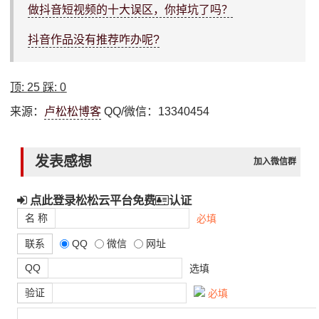
做抖音短视频的十大误区，你掉坑了吗？
抖音作品没有推荐咋办呢?
顶:
25
踩:
0
来源：
卢松松博客
QQ/微信：13340454
发表感想
加入微信群
点此登录松松云平台免费
认证
名 称
必填
联系
QQ
微信
网址
QQ
选填
验证
必填