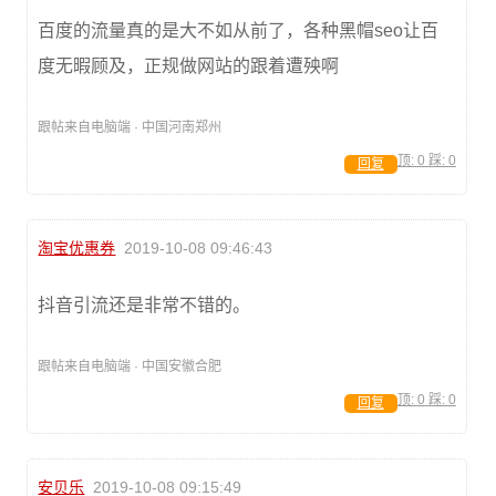
百度的流量真的是大不如从前了，各种黑帽seo让百
度无暇顾及，正规做网站的跟着遭殃啊
跟帖来自电脑端 · 中国河南郑州
顶:
0
踩:
0
回复
淘宝优惠券
2019-10-08 09:46:43
抖音引流还是非常不错的。
跟帖来自电脑端 · 中国安徽合肥
顶:
0
踩:
0
回复
安贝乐
2019-10-08 09:15:49