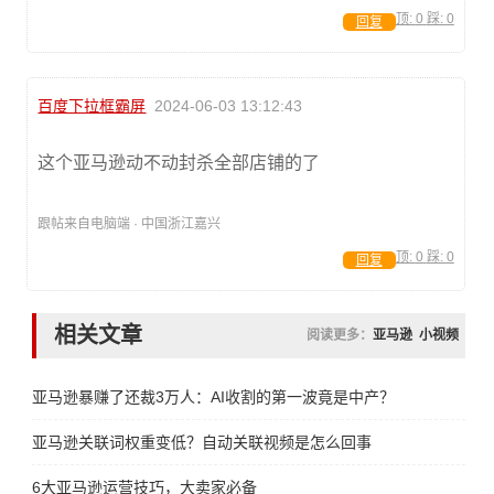
顶:
0
踩:
0
回复
百度下拉框霸屏
2024-06-03 13:12:43
这个亚马逊动不动封杀全部店铺的了
跟帖来自电脑端 · 中国浙江嘉兴
顶:
0
踩:
0
回复
相关文章
阅读更多：
亚马逊
小视频
亚马逊暴赚了还裁3万人：AI收割的第一波竟是中产？
亚马逊关联词权重变低？自动关联视频是怎么回事
6大亚马逊运营技巧，大卖家必备