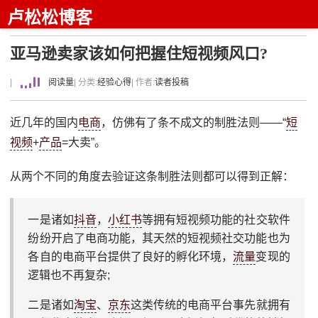
卢松松博客
亚马逊卖家该如何把握住短视频风口?
|
阅读量
| 分类:
经验心得
| 作者:
读者投稿
近几年的国内
电商
，仿佛有了条不成文的制胜法则——“
短
视频
+
产品
=大卖”。
从两个不同的角度去验证这条制胜法则都可以得到正解：
一是诸如
抖音
，
小红书
等拥有短视频功能的社交软件
纷纷开启了电商功能，其天然的短视频社交功能也为
各自的电商平台提供了良好的孵化环境，
流量
变现的
逻辑也不再复杂;
二是诸如
淘宝
、
京东
这类传统的电商平台事先就拥有