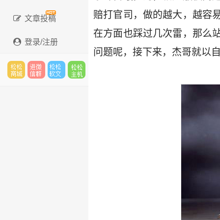
赔打官司，做的越大，越容
文章投稿
在方面也踩过几次雷，那么
登录/注册
问题呢，接下来，杰哥就以自
松松
进微
松松
松松
云市
信群
软文
云主
场
机