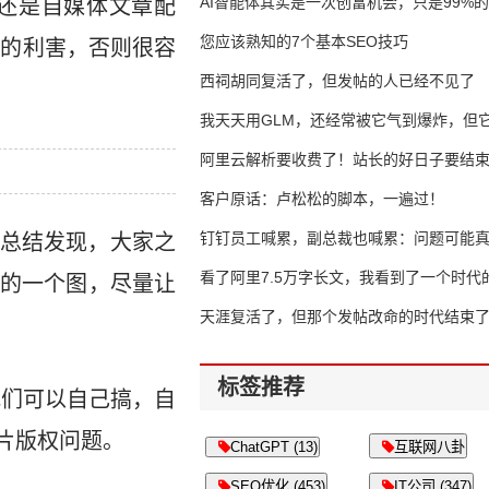
AI智能体其实是一次创富机会，只是99%
还是自媒体文章配
错过了
您应该熟知的7个基本SEO技巧
权的利害，否则很容
西祠胡同复活了，但发帖的人已经不见了
我天天用GLM，还经常被它气到爆炸，但它
16万亿
阿里云解析要收费了！站长的好日子要结
客户原话：卢松松的脚本，一遍过！
钉钉员工喊累，副总裁也喊累：问题可能
总结发现，大家之
了
看了阿里7.5万字长文，我看到了一个时代
的一个图，尽量让
天涯复活了，但那个发帖改命的时代结束
标签推荐
我们可以自己搞，自
片版权问题。
ChatGPT (13)
互联网八卦
SEO优化 (453)
IT公司 (347)