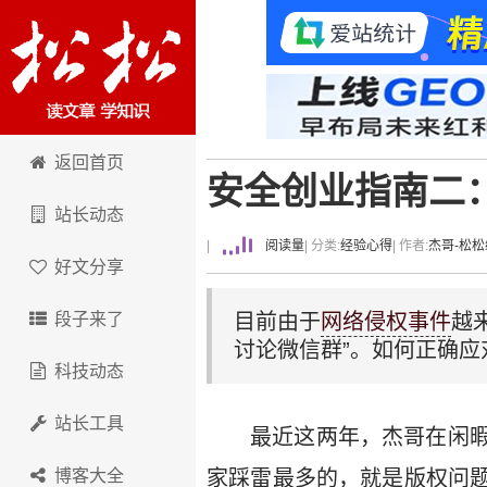
卢松松博客
返回首页
安全创业指南二
站长动态
|
阅读量
| 分类:
经验心得
| 作者:
杰哥-松
好文分享
段子来了
目前由于
网络侵权事件
越
讨论微信群”。如何正确应
科技动态
站长工具
最近这两年，杰哥在闲
博客大全
家踩雷最多的，就是版权问