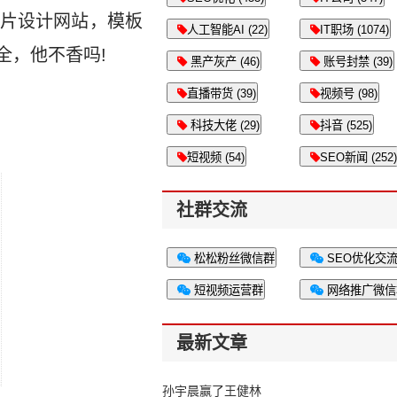
片设计网站，模板
人工智能AI (22)
IT职场 (1074)
全，他不香吗!
黑产灰产 (46)
账号封禁 (39)
直播带货 (39)
视频号 (98)
科技大佬 (29)
抖音 (525)
短视频 (54)
SEO新闻 (252)
社群交流
松松粉丝微信群
SEO优化交
短视频运营群
网络推广微信
最新文章
孙宇晨赢了王健林