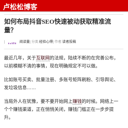
卢松松博客
如何布局抖音SEO快速被动获取精准流
量？
|
阅读量
| 分类:
经验心得
| 作者:
读者投稿
最近几年，关于
互联网
的法规，陆续不断的在完善公布，
以前模糊不清的事情，现在明确规定不可以做。
比如账号买卖、批量注册、多账号矩阵刷粉、引导舆论、
发垃圾信息……
当局外人在犹豫，要不要开始网上
赚钱
的时候。网络上一
个个赚钱渠道，正在悄悄关闭，赚钱门槛正在一步步提
升。