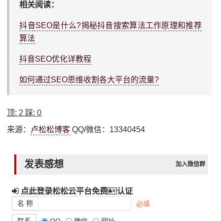
相关阅读：
抖音SEO是什么?揭秘抖音搜索算法工作原理和推荐
算法
抖音SEO优化详教程
如何通过SEO思维收割各大平台的流量?
顶:
2
踩:
0
来源：
卢松松博客
QQ/微信：13340454
发表感想
加入微信群
点此登录松松云平台免费
认证
名 称
必填
联系