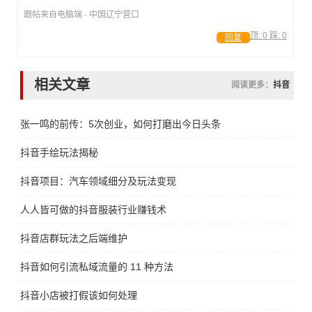
跟帖来自电脑端 · 中国辽宁营口
顶:
0
踩:
0
回复
相关文章
阅读更多：
抖音
张一鸣的前传：5次创业，如何打磨出今日头条
抖音手绘玩法揭秘
抖音项目：汽车领域细分及玩法变现
人人皆可做的抖音服装行业赚钱术
抖音店群玩法之后端维护
抖音如何引流私域流量的 11 种方法
抖音小店被打假该如何处理