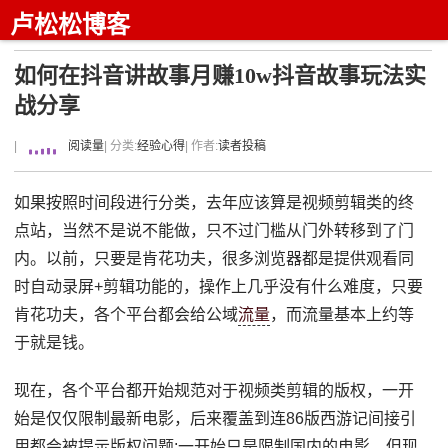
卢松松博客
如何在抖音讲故事月赚10w抖音故事玩法实
战分享
|
阅读量
| 分类:
经验心得
| 作者:
读者投稿
如果按照时间段进行分类，去年应该算是视频剪辑类的终
点站，当然不是说不能做，只不过门槛从门外转移到了门
内。以前，只要是肯花功夫，很多浏览器都是提供观看同
时自动录屏+剪辑功能的，操作上几乎没有什么难度，只要
肯花功夫，各个平台都会给公域
流量
，而流量基本上约等
于就是钱。
现在，各个平台都开始规范对于视频类剪辑的版权，一开
始是仅仅限制最新电影，后来覆盖到连86版西游记间接引
用都会被提示版权问题;一开始只是限制国内的电影，但现