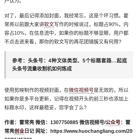
户认为。
对了，最后记得添加封面，我经常忘，这是个坏习惯。霍
常亮以前跟大家讲
软文
写作的时候说过，标题占90%，内
容占10%，在信息流中，如果你的标题不够显眼，用户都
不点击进来看，那你的软文写的再花团锦簇又有何用?
参考：头条号：4种文体类型、5个标题套路…起底
头条号流量收割机如何炼成
使用剪映制作的视频封面，在
微信
视频号
是无效的，所以
如果你是多平台更新，记得在视频开头的前三秒也添加上
标题水印，这样最稳妥，您学会了么?
作者：霍常亮 微信：1307750885 微信视频号/
公众号
：霍
常亮
创业
日记 网址：https://www.huochangliang.com/20