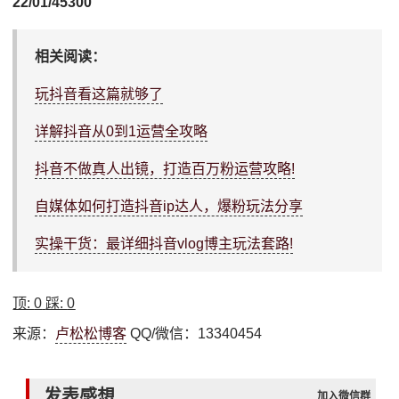
22/01/45300
相关阅读：
玩抖音看这篇就够了
详解抖音从0到1运营全攻略
抖音不做真人出镜，打造百万粉运营攻略!
自媒体如何打造抖音ip达人，爆粉玩法分享
实操干货：最详细抖音vlog博主玩法套路!
顶:
0
踩:
0
来源：
卢松松博客
QQ/微信：13340454
发表感想
加入微信群