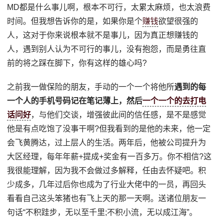
MD都是什么事儿啊，根本不可行，太累太麻烦，也太浪费
时间。但我想告诉你的是，如果你是个
赚钱
欲望很强的
人，这对于你来说根本就不是事儿，因为真正想赚钱的
人，遇到别人认为不可行的事儿，没有抱怨，而是勇往直
前的将之踩在脚下，你有这样的雄心吗?
之前我一做保险的朋友，手动的一个一个将他所
遇到的每
一个人的手机号码记在笔记薄上，然后
一个一个的去打电
话问好
，与他们交谈，增强彼此间的信任感，是不是感觉
他是有点吃饱了没事干啊?但我看到的是他的未来，他一定
会飞黄腾达，过上层人的生活。两年后，他被公司提升为
大区经理，每年年薪+提成+奖金有一百多万。你不相信?这
我很能理解，因为我不会做过多解释，任由去怀疑吧。积
少成多，几年过后你也成为了行业大佬中的一员，再回头
看看自己这头笨猪也有飞上天的那一天啊。送诸位朋友一
句话“不积跬步，无以至千里;不积小流，无以成江海”。