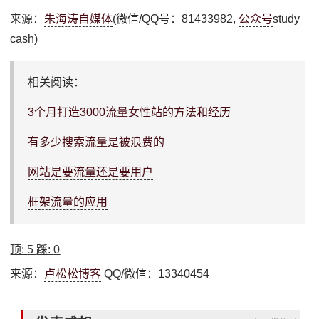
来源：
朱海涛自媒体
(微信/QQ号：81433982,
公众号
study
cash)
相关阅读：
3个月打造3000流量女性站的方法和经历
有多少搜索流量是被浪费的
网站是要流量还是要用户
框架流量的应用
顶:
5
踩:
0
来源：
卢松松博客
QQ/微信：13340454