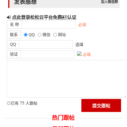
发表感想
加入微信群
点此登录松松云平台免费
认证
名 称
必填
联系
QQ
微信
网址
QQ
选填
验证
必填
75
◎已有
人跟帖
热门跟帖