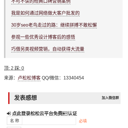
不可不读的经典口碑营销案例
我是如何通过网络做大客户批发的
30岁seo老鸟走过的路：继续拼搏不敢松懈
参观一些优秀设计博客后的感悟
巧借另类视频营销，自动获得大流量
顶:
2
踩:
0
来源：
卢松松博客
QQ/微信：13340454
发表感想
加入微信群
点此登录松松云平台免费
认证
名 称
必填