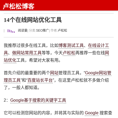
卢松松博客
14个在线网站优化工具
|
阅读量
| 分类:
SEO推广
| 作者:
卢松松
我推荐过很多在线工具，比如
博客测试工具
、
在线设计工
具
、
做网站常用工具
等等，今天
卢松松
再推荐一些在线
网
站优化
工具，希望对大家有用。
首先介绍的最重要的两个
网站
管理员工具，“
Google网站管
理员工具
”和“
百度站长平台
”，在这里卢松松就不多做介绍
了，一般人都知道。
2：
Google基于搜索的关键字工具
它可以检测您网站的内容，并将其与实际的
Google
搜索查