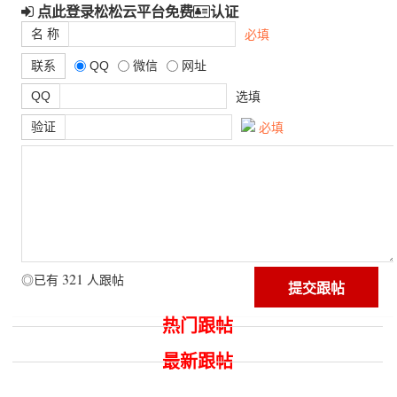
点此登录松松云平台免费
认证
名 称
必填
联系
QQ
微信
网址
QQ
选填
验证
必填
321
◎已有
人跟帖
热门跟帖
最新跟帖