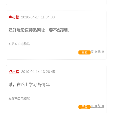
卢松松
2010-04-14 11:34:00
还好我没直接贴网址，要不然更乱
跟帖来自电脑端
顶:
0
踩:
0
回复
卢松松
2010-04-14 13:26:45
哦，在路上学习 好青年
跟帖来自电脑端
顶:
0
踩:
0
回复