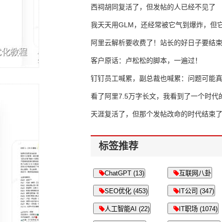
西祠胡同复活了，但发帖的人已经不见了
我天天用GLM，还经常被它气到爆炸，但它
16万亿
阿里云解析要收费了！站长的好日子要结
客户原话：卢松松的脚本，一遍过！
钉钉员工喊累，副总裁也喊累：问题可能
了
看了阿里7.5万字长文，我看到了一个时代
天涯复活了，但那个发帖改命的时代结束
标签推荐
ChatGPT (13)
互联网八卦
SEO优化 (453)
IT公司 (347)
人工智能AI (22)
IT职场 (1074)