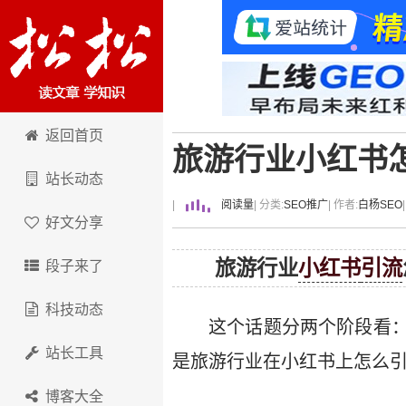
卢松松博客
返回首页
旅游行业小红书
站长动态
|
阅读量
| 分类:
SEO推广
| 作者:
白杨SEO
好文分享
旅游行业
小红书
引流
段子来了
科技动态
这个话题分两个阶段看
站长工具
是旅游行业在小红书上怎么
博客大全