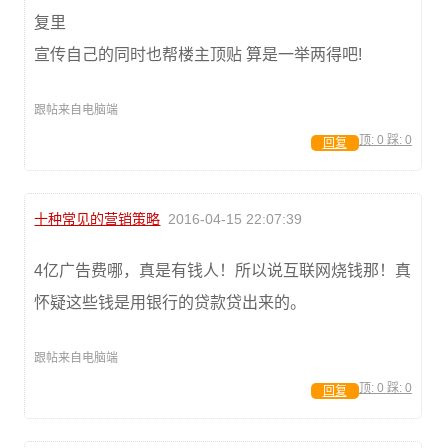
复里
宣传自己的同时也帮楼主顶贴 算是一举两得吧!
跟帖来自电脑端
顶:
0
踩:
0
回复
十种常见的营销策略
2016-04-15 22:07:39
4亿广告费哪，真是有钱人！所以说互联网烧钱那！真
怀疑这些钱是用银行的贷款贷出来的。
跟帖来自电脑端
顶:
0
踩:
0
回复