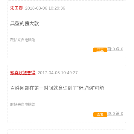
宋国卿
2018-03-06 10:29:36
典型的傍大款
跟帖来自电脑端
顶:
0
踩:
0
回复
她喜欢鳝变得
2017-04-05 10:49:27
百姓网却在第一时间就意识到了“赶驴网”可能
跟帖来自电脑端
顶:
0
踩:
0
回复