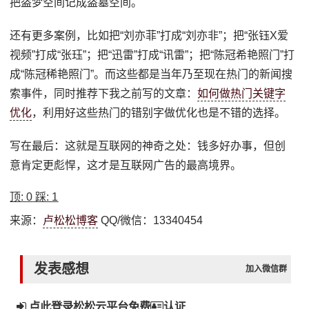
把盗梦空间记成盗墓空间。
还有更多案例，比如把“刘亦菲”打成“刘亦非”；把“张钰X爱
视频”打成“张珏”；把“迅雷”打成“讯雷”；把“陈冠希艳照门”打
成“陈冠稀艳照门”。而这些都是当年乃至现在热门的新闻搜
索事件，同时推荐下我之前写的文章：
如何做热门关键字
优化
，利用好这些热门的错别字做优化也是不错的选择。
写在最后：这就是互联网的神奇之处：钱多好办事，但创
意肯定更彪悍，这才是互联网广告的最高境界。
顶:
0
踩:
1
来源：
卢松松博客
QQ/微信：13340454
发表感想
加入微信群
点此登录松松云平台免费
认证