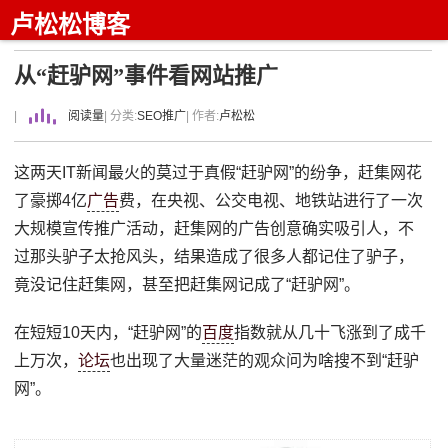
卢松松博客
从“赶驴网”事件看网站推广
|
阅读量
| 分类:
SEO推广
| 作者:
卢松松
这两天IT新闻最火的莫过于真假“赶驴网”的纷争，赶集网花
了豪掷4亿
广告
费，在央视、公交电视、地铁站进行了一次
大规模宣传推广活动，赶集网的广告创意确实吸引人，不
过那头驴子太抢风头，结果造成了很多人都记住了驴子，
竟没记住赶集网，甚至把赶集网记成了“赶驴网”。
在短短10天内，“赶驴网”的
百度
指数就从几十飞涨到了成千
上万次，
论坛
也出现了大量迷茫的观众问为啥搜不到“赶驴
网”。