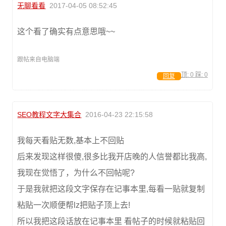
无聊看看
2017-04-05 08:52:45
这个看了确实有点意思哦~~
跟帖来自电脑端
顶:
0
踩:
0
回复
SEO教程文字大集合
2016-04-23 22:15:58
我每天看贴无数,基本上不回贴
后来发现这样很傻,很多比我开店晚的人信誉都比我高,
我现在觉悟了，为什么不回帖呢?
于是我就把这段文字保存在记事本里,每看一贴就复制
粘贴一次顺便帮lz把贴子顶上去!
所以我把这段话放在记事本里 看帖子的时候就粘贴回