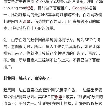
而竞争对手百姓网仅仅花费了200多元的注册费，注册了ga
nlvwang.com
域名
，目前做了百度推广、
Google
排名第
一，比起赶集网的豪掷4亿基本可以忽略不计。百姓网巧借
赶驴网导入
流量
，借势推广百姓网，用百来块钱不到的成
本，轻松获取几十万IP的流量。
注：由于百姓的赶驴网此举纯属投机行为，纯为SEO而搞
的，意图很明显，所以百度人工也会给其降权，如果让你
排名上来了，你就停止投放这个关键词的广告了，百度岂
不少赚，所以百度人工控制不让你上来。不得已做了百度
推广。
赶集网：钱花了，事没办了。
赶集网一边在百度投放“赶驴网”关键字广告，一边摆出高姿
态说赶驴网是浮云。其CEO在
微博
上放言，“赶驴网”分走的
流量不足千分之一。“赶驴网”在网上热搜，赶集网仅仅把它