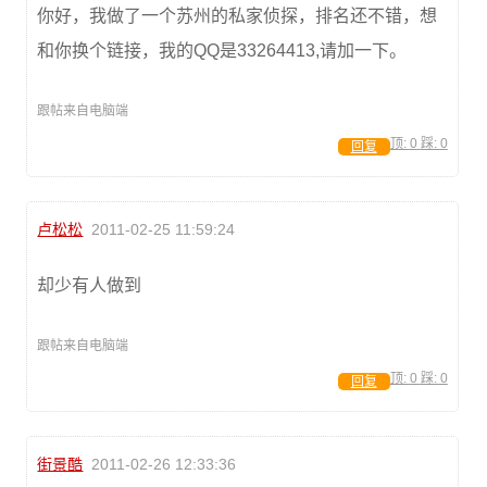
你好，我做了一个苏州的私家侦探，排名还不错，想
和你换个链接，我的QQ是33264413,请加一下。
跟帖来自电脑端
顶:
0
踩:
0
回复
卢松松
2011-02-25 11:59:24
却少有人做到
跟帖来自电脑端
顶:
0
踩:
0
回复
街景酷
2011-02-26 12:33:36