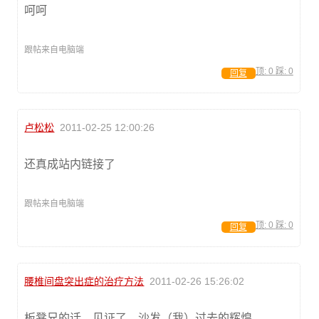
呵呵
跟帖来自电脑端
顶:
0
踩:
0
回复
卢松松
2011-02-25 12:00:26
还真成站内链接了
跟帖来自电脑端
顶:
0
踩:
0
回复
腰椎间盘突出症的治疗方法
2011-02-26 15:26:02
板凳兄的话，见证了，沙发（我）过去的辉煌。