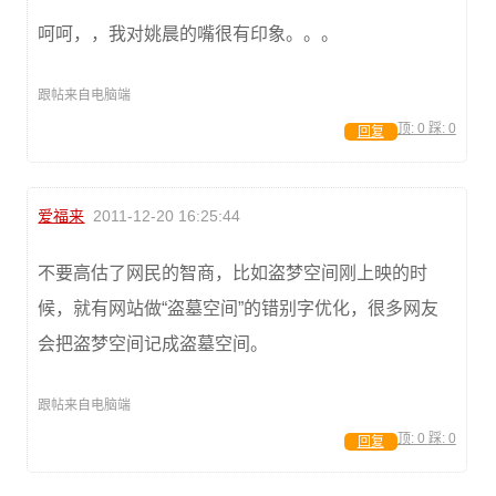
呵呵，，我对姚晨的嘴很有印象。。。
跟帖来自电脑端
顶:
0
踩:
0
回复
爱福来
2011-12-20 16:25:44
不要高估了网民的智商，比如盗梦空间刚上映的时
候，就有网站做“盗墓空间”的错别字优化，很多网友
会把盗梦空间记成盗墓空间。
跟帖来自电脑端
顶:
0
踩:
0
回复