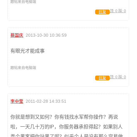
跟帖来自电脑端
顶:
0
踩:
0
回复
蔡国庆
2013-10-30 10:36:59
有眼光才能成事
跟帖来自电脑端
顶:
0
踩:
0
回复
李中莹
2011-02-28 14:33:51
你就是想到又如何？你有钱找水军帮你操作？再说
啦，一天几十万的IP，你服务器承担得起？如果别人
弄个黑客把你站黑了呢？似乎个人是没有那么容易做