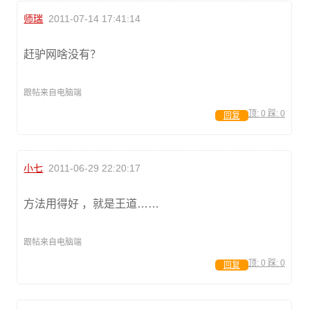
师瑞
2011-07-14 17:41:14
赶驴网啥没有？
跟帖来自电脑端
顶:
0
踩:
0
回复
小七
2011-06-29 22:20:17
方法用得好 ，就是王道……
跟帖来自电脑端
顶:
0
踩:
0
回复