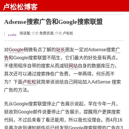
卢松松博客
Adsense搜索广告和Google搜索联盟
|
阅读量
| 分类:
免费资源
| 作者:
卢松松
对
Google
稍微有点了解的
站长
朋友一定对Adsense搜索
广
告
和Google搜索联盟不陌生，它们最大的好处是有两点，
不使用程序自带的搜索从而减轻
网站
自身的数据库压力，
其次还可以通过搜索挣些广告费，一举两得，何乐而不
为？下面
卢松松
就简单说说给自己网站加入AdSense 搜索
广告的方法。
先从Google搜索联盟停止广告展示说起，早在今年一月，
就收到Google邮件说要停止广告展示，提醒用户更换搜索
代码，不过后来看了看还能用，所以我也没理会。而4月16
号再次收到通知邮件后已经发现Google搜索联盟的广告在3