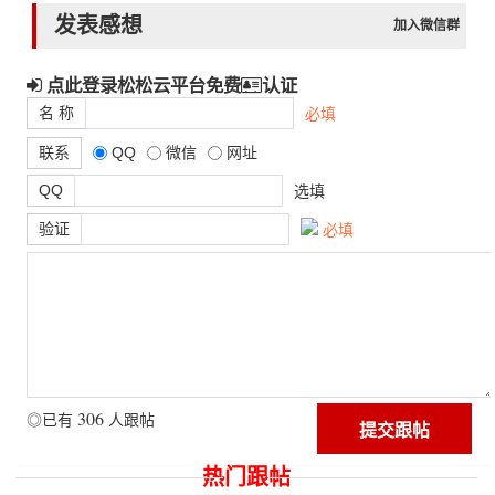
发表感想
加入微信群
点此登录松松云平台免费
认证
名 称
必填
联系
QQ
微信
网址
QQ
选填
验证
必填
306
◎已有
人跟帖
热门跟帖