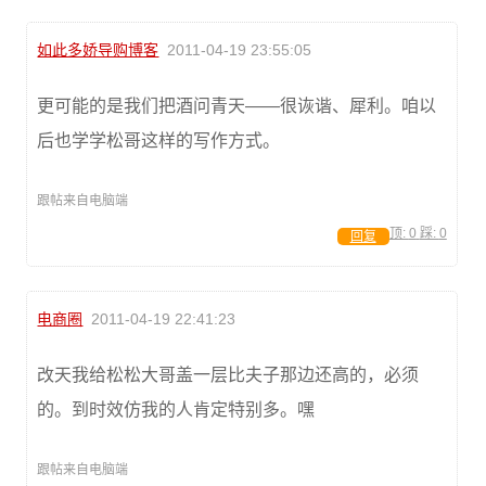
如此多娇导购博客
2011-04-19 23:55:05
更可能的是我们把酒问青天——很诙谐、犀利。咱以
后也学学松哥这样的写作方式。
跟帖来自电脑端
顶:
0
踩:
0
回复
电商圈
2011-04-19 22:41:23
改天我给松松大哥盖一层比夫子那边还高的，必须
的。到时效仿我的人肯定特别多。嘿
跟帖来自电脑端