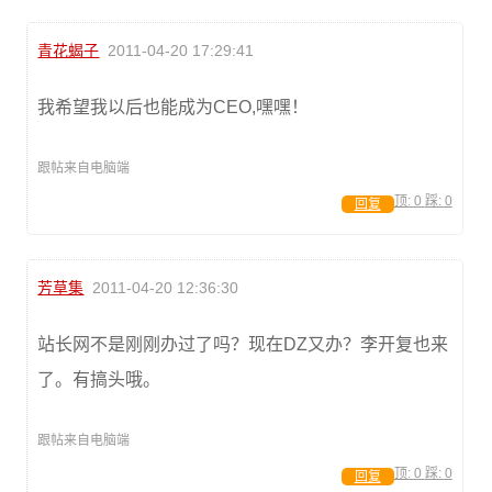
青花蝎子
2011-04-20 17:29:41
我希望我以后也能成为CEO,嘿嘿！
跟帖来自电脑端
顶:
0
踩:
0
回复
芳草集
2011-04-20 12:36:30
站长网不是刚刚办过了吗？现在DZ又办？李开复也来
了。有搞头哦。
跟帖来自电脑端
顶:
0
踩:
0
回复