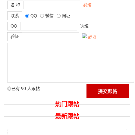
名 称
必填
联系
QQ
微信
网址
QQ
选填
验证
必填
90
◎已有
人跟帖
热门跟帖
最新跟帖