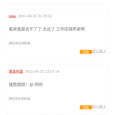
piwu
2011-04-22 21:25:51
看来我是去不了了 太远了 工作还得养家啊
跟帖来自电脑端
顶:
0
踩:
0
回复
青岛包皮
2011-04-22 13:07:14
强势围观！@ 呵呵
跟帖来自电脑端
顶:
0
踩:
0
回复