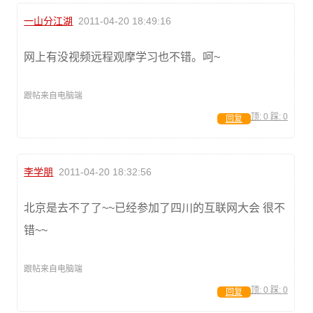
一山分江湖
2011-04-20 18:49:16
网上有没视频远程观摩学习也不错。呵~
跟帖来自电脑端
顶:
0
踩:
0
回复
李学朋
2011-04-20 18:32:56
北京是去不了了~~已经参加了四川的互联网大会 很不
错~~
跟帖来自电脑端
顶:
0
踩:
0
回复