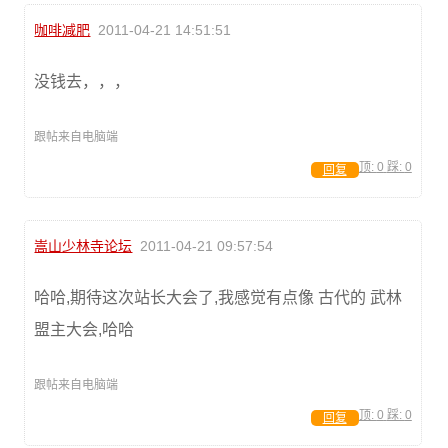
咖啡减肥
2011-04-21 14:51:51
没钱去，，，
跟帖来自电脑端
顶:
0
踩:
0
回复
嵩山少林寺论坛
2011-04-21 09:57:54
哈哈,期待这次站长大会了,我感觉有点像 古代的 武林
盟主大会,哈哈
跟帖来自电脑端
顶:
0
踩:
0
回复