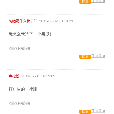
顶:
0
踩:
0
回复
防晒霜什么牌子好
2011-08-02 10:18:29
我怎么就选了一个呆瓜！
跟帖来自电脑端
顶:
0
踩:
0
回复
卢松松
2011-07-31 16:19:09
打广告的一律删
跟帖来自电脑端
顶:
0
踩:
0
回复