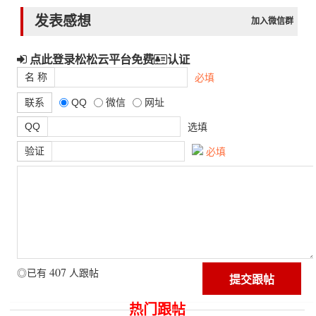
发表感想
加入微信群
点此登录松松云平台免费
认证
名 称
必填
联系
QQ
微信
网址
QQ
选填
验证
必填
407
◎已有
人跟帖
热门跟帖