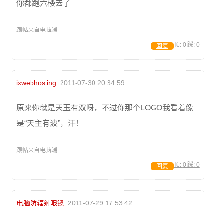
你都跑六楼去了
跟帖来自电脑端
顶:
0
踩:
0
回复
ixwebhosting
2011-07-30 20:34:59
原来你就是天玉有双呀，不过你那个LOGO我看着像
是“天主有波”，汗！
跟帖来自电脑端
顶:
0
踩:
0
回复
电脑防辐射眼镜
2011-07-29 17:53:42