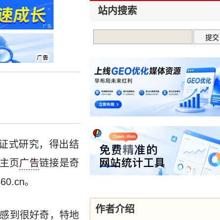
站内搜索
辨证式研究，得出结
。主页
广告
链接是奇
0.cn。
作者介绍
感到很好奇，特地