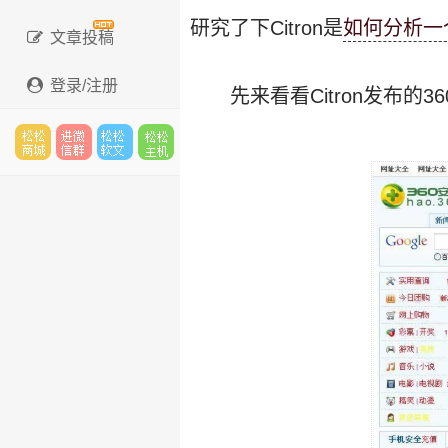
研究了下Citron是
如何分析一
文章投稿
登录/注册
先来看看Citron发布
松松
进微
松松
松松
云市
信群
软文
云主
场
机