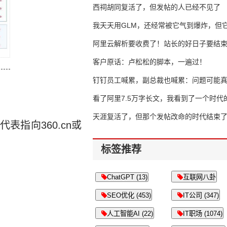
西祠胡同复活了，但发帖的人已经不见了
我天天用GLM，还经常被它气到爆炸，但它
16万亿
阿里云解析要收费了！站长的好日子要结
客户原话：卢松松的脚本，一遍过！
钉钉员工喊累，副总裁也喊累：问题可能
了
看了阿里7.5万字长文，我看到了一个时代
天涯复活了，但那个发帖改命的时代结束
指向360.cn或
标签推荐
ChatGPT (13)
互联网八卦
SEO优化 (453)
IT公司 (347)
人工智能AI (22)
IT职场 (1074)