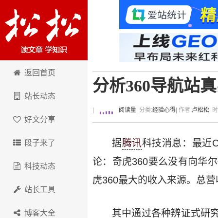
卢松松博客
返回首页
分析360导航站
站长动态
|
阅读量
| 分类:
经验心得
| 作者:
卢松松
| 
好文分享
据
腾讯
科技消息：最近C
段子来了
论：奇虎360要么没有向华
科技动态
虎360最大的收入来源。总营收
站长工具
其中通过各种辨证式研究分析
博客大全