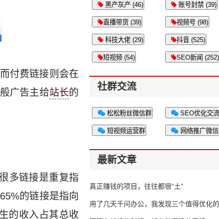
黑产灰产 (46)
账号封禁 (39)
直播带货 (39)
视频号 (98)
科技大佬 (29)
抖音 (525)
短视频 (54)
SEO新闻 (252)
而付费链接则会在
社群交流
般广告主给
站长
的
松松粉丝微信群
SEO优化交
短视频运营群
网络推广微信
最新文章
有很多链接是重复指
真正赚钱的项目，往往都很“土”
65%的链接是指向
用了几天千问办公，我发现三个值得优化
生的收入占其总收