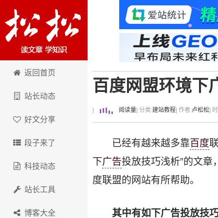
卢松松博客
返回首页
百度网盟环境下
站长动态
|
阅读量
| 分类:
建站教程
| 作者:
卢松松
| 
好文分享
已经有越来越多靠
百度
段子来了
下
广告
投放技巧浅析”的文章
科技动态
度联盟的网站有所帮助。
站长工具
其中有如下广告投放技
博客大全