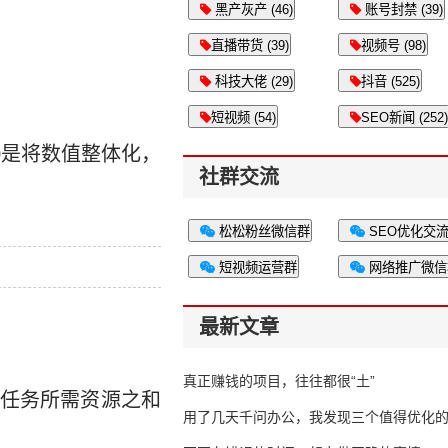
黑产灰产 (46)
账号封禁 (39)
直播带货 (39)
视频号 (98)
科技大佬 (29)
抖音 (525)
短视频 (54)
SEO新闻 (252)
0是将数值整体化，
社群交流
松松粉丝微信群
SEO优化交
短视频运营群
网络推广微信
最新文章
真正赚钱的项目，往往都很“土”
任务所需资源之和
用了几天千问办公，我发现三个值得优化