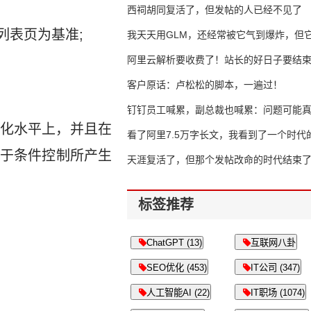
西祠胡同复活了，但发帖的人已经不见了
列表页为基准;
我天天用GLM，还经常被它气到爆炸，但它
16万亿
阿里云解析要收费了！站长的好日子要结
客户原话：卢松松的脚本，一遍过！
钉钉员工喊累，副总裁也喊累：问题可能
化水平上，并且在
了
看了阿里7.5万字长文，我看到了一个时代
于条件控制所产生
天涯复活了，但那个发帖改命的时代结束
标签推荐
ChatGPT (13)
互联网八卦
SEO优化 (453)
IT公司 (347)
人工智能AI (22)
IT职场 (1074)