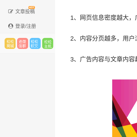
文章投稿
1、网页信息密度越大，
登录/注册
2、内容分页越多，用户
松松
进微
松松
松松
3、广告内容与文章内容
云市
信群
软文
云主
场
机