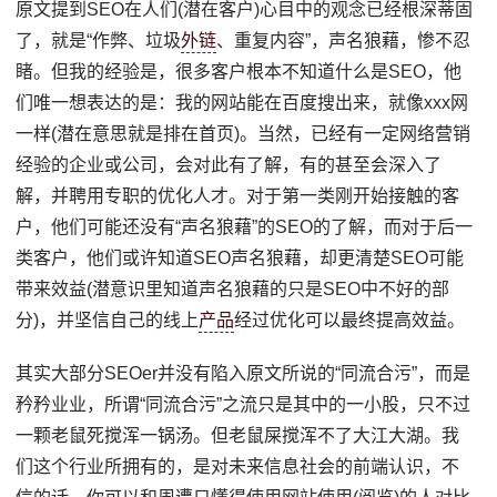
原文提到SEO在人们(潜在客户)心目中的观念已经根深蒂固
了，就是“作弊、垃圾
外链
、重复内容”，声名狼藉，惨不忍
睹。但我的经验是，很多客户根本不知道什么是SEO，他
们唯一想表达的是：我的网站能在百度搜出来，就像xxx网
一样(潜在意思就是排在首页)。当然，已经有一定网络营销
经验的企业或公司，会对此有了解，有的甚至会深入了
解，并聘用专职的优化人才。对于第一类刚开始接触的客
户，他们可能还没有“声名狼藉”的SEO的了解，而对于后一
类客户，他们或许知道SEO声名狼藉，却更清楚SEO可能
带来效益(潜意识里知道声名狼藉的只是SEO中不好的部
分)，并坚信自己的线上
产品
经过优化可以最终提高效益。
其实大部分SEOer并没有陷入原文所说的“同流合污”，而是
矜矜业业，所谓“同流合污”之流只是其中的一小股，只不过
一颗老鼠死搅浑一锅汤。但老鼠屎搅浑不了大江大湖。我
们这个行业所拥有的，是对未来信息社会的前端认识，不