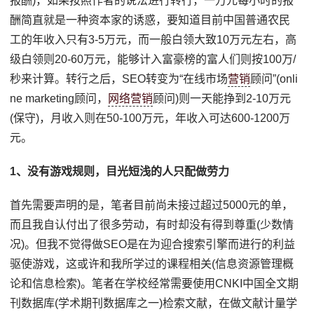
报酬)，如果按照作者的说法进行转行，一万元每小时的报
酬简直就是一种资本家的诱惑，要知道目前中国普通农民
工的年收入只有3-5万元，而一般白领大致10万元左右，高
级白领则20-60万元，能够计入富豪榜的富人们则按100万/
秒来计算。转行之后，SEO转变为“在线市场
营销
顾问”(onli
ne marketing顾问，
网络营销
顾问)则一天能挣到2-10万元
(保守)，月收入则在50-100万元，年收入可达600-1200万
元。
1、没有游戏规则，目光短浅的人只配做劳力
首先需要声明的是，笔者目前尚未接过超过5000元的单，
而且我自认付出了很多劳动，有时却没有得到尊重(少数情
况)。但我不觉得做SEO是在为迎合搜索引擎而进行的利益
驱使游戏，这或许和我所学过的课程相关(信息资源管理概
论和信息检索)。笔者在学校经常需要使用CNKI中国全文期
刊数据库(学术期刊数据库之一)检索文献，在做文献计量学