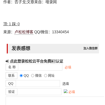
作者：否子戈;文章来自：嗖录网
顶:
1
踩:
0
来源：
卢松松博客
QQ/微信：13340454
发表感想
加入微信群
点此登录松松云平台免费
认证
名 称
必填
联系
QQ
微信
网址
QQ
选填
验证
必填