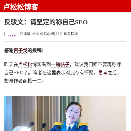
卢松松博客
反驳文：请坚定的称自己SEO
|
阅读量
| 分类:
经验心得
| 作者:
读者投稿
感谢
否子戈
的投稿：
昨天在
卢松松
博客看到
一篇帖子
，建议我们都不要再称呼
自己SEO了。笔者在这里表示对此存有怀疑，
思考
之后，
想与作者商榷一二。