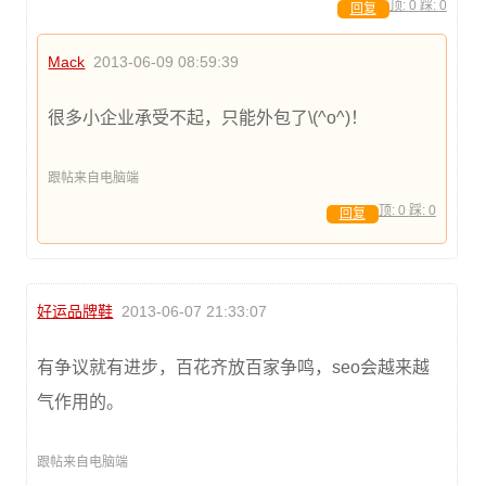
顶:
0
踩:
0
回复
Mack
2013-06-09 08:59:39
很多小企业承受不起，只能外包了\(^o^)！
跟帖来自电脑端
顶:
0
踩:
0
回复
好运品牌鞋
2013-06-07 21:33:07
有争议就有进步，百花齐放百家争鸣，seo会越来越
气作用的。
跟帖来自电脑端