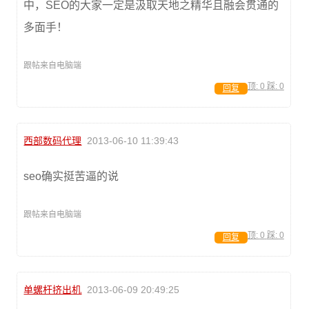
中，SEO的大家一定是汲取天地之精华且融会贯通的
多面手！
跟帖来自电脑端
顶:
0
踩:
0
回复
西部数码代理
2013-06-10 11:39:43
seo确实挺苦逼的说
跟帖来自电脑端
顶:
0
踩:
0
回复
单螺杆挤出机
2013-06-09 20:49:25