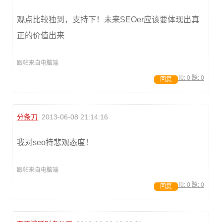
观点比较独到，支持下！未来SEOer应该要体现出真
正的价值出来
跟帖来自电脑端
顶:
0
踩:
0
回复
分条刀
2013-06-08 21:14:16
我对seo持悲观态度！
跟帖来自电脑端
顶:
0
踩:
0
回复