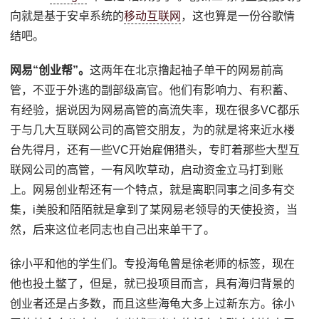
向就是基于安卓系统的
移动互联网
，这也算是一份谷歌情
结吧。
网易“创业帮”。
这两年在北京撸起袖子单干的网易前高
管，不亚于外逃的副部级高官。他们有影响力、有积蓄、
有经验，据说因为网易高管的高流失率，现在很多VC都乐
于与几大互联网公司的高管交朋友，为的就是将来近水楼
台先得月，还有一些VC开始雇佣猎头，专盯着那些大型互
联网公司的高管，一有风吹草动，启动资金立马打到账
上。网易创业帮还有一个特点，就是离职同事之间多有交
集，i美股和陌陌就是拿到了某网易老领导的天使投资，当
然，后来这位老同志也自己出来单干了。
徐小平和他的学生们。专投海龟曾是徐老师的标签，现在
他也投土鳖了，但是，就已投项目而言，具有海归背景的
创业者还是占多数，而且这些海龟大多上过新东方。徐小