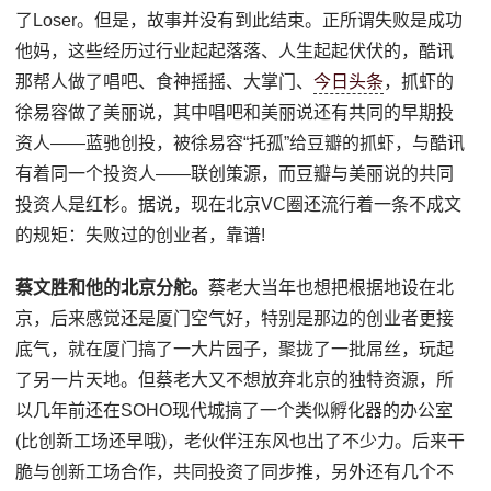
了Loser。但是，故事并没有到此结束。正所谓失败是成功
他妈，这些经历过行业起起落落、人生起起伏伏的，酷讯
那帮人做了唱吧、食神摇摇、大掌门、
今日头条
，抓虾的
徐易容做了美丽说，其中唱吧和美丽说还有共同的早期投
资人——蓝驰创投，被徐易容“托孤”给豆瓣的抓虾，与酷讯
有着同一个投资人——联创策源，而豆瓣与美丽说的共同
投资人是红杉。据说，现在北京VC圈还流行着一条不成文
的规矩：失败过的创业者，靠谱!
蔡文胜和他的北京分舵。
蔡老大当年也想把根据地设在北
京，后来感觉还是厦门空气好，特别是那边的创业者更接
底气，就在厦门搞了一大片园子，聚拢了一批屌丝，玩起
了另一片天地。但蔡老大又不想放弃北京的独特资源，所
以几年前还在SOHO现代城搞了一个类似孵化器的办公室
(比创新工场还早哦)，老伙伴汪东风也出了不少力。后来干
脆与创新工场合作，共同投资了同步推，另外还有几个不