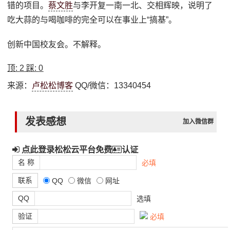
错的项目。
蔡文胜
与李开复一南一北、交相辉映，说明了
吃大蒜的与喝咖啡的完全可以在事业上“搞基”。
创新中国校友会。不解释。
顶:
2
踩:
0
来源：
卢松松博客
QQ/微信：13340454
发表感想
加入微信群
点此登录松松云平台免费
认证
名 称
必填
联系
QQ
微信
网址
QQ
选填
验证
必填