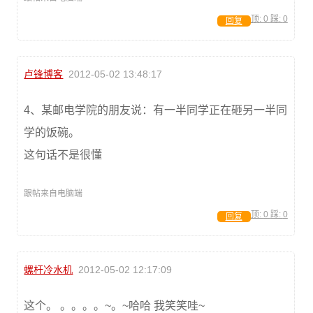
顶:
0
踩:
0
回复
卢锋博客
2012-05-02 13:48:17
4、某邮电学院的朋友说：有一半同学正在砸另一半同
学的饭碗。
这句话不是很懂
跟帖来自电脑端
顶:
0
踩:
0
回复
螺杆冷水机
2012-05-02 12:17:09
这个。 。。。。~。~哈哈 我笑笑哇~