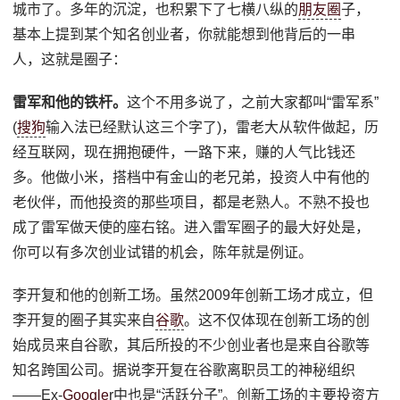
城市了。多年的沉淀，也积累下了七横八纵的
朋友圈
子，
基本上提到某个知名创业者，你就能想到他背后的一串
人，这就是圈子：
雷军和他的铁杆。
这个不用多说了，之前大家都叫“雷军系”
(
搜狗
输入法已经默认这三个字了)，雷老大从软件做起，历
经互联网，现在拥抱硬件，一路下来，赚的人气比钱还
多。他做小米，搭档中有金山的老兄弟，投资人中有他的
老伙伴，而他投资的那些项目，都是老熟人。不熟不投也
成了雷军做天使的座右铭。进入雷军圈子的最大好处是，
你可以有多次创业试错的机会，陈年就是例证。
李开复和他的创新工场。虽然2009年创新工场才成立，但
李开复的圈子其实来自
谷歌
。这不仅体现在创新工场的创
始成员来自谷歌，其后所投的不少创业者也是来自谷歌等
知名跨国公司。据说李开复在谷歌离职员工的神秘组织
——Ex-
Google
r中也是“活跃分子”。创新工场的主要投资方