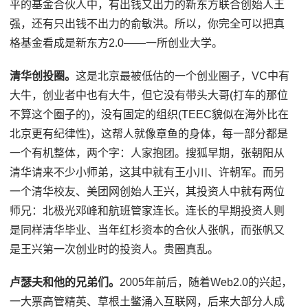
平的基金合伙人中，有出钱又出力的新东方联合创始人王
强，还有只出钱不出力的俞敏洪。所以，你完全可以把真
格基金看成是新东方2.0——一所创业大学。
清华创投圈。
这是北京最被低估的一个创业圈子，VC中有
大牛，创业者中也有大牛，但它没有带头大哥(打车的那位
不算这个圈子的)，没有固定的组织(TEEC貌似在海外比在
北京更有纪律性)，这帮人就像章鱼的身体，每一部分都是
一个有机整体，两个字：人家抱团。搜狐早期，张朝阳从
清华请来不少小师弟，这其中就有王小川、许朝军。而另
一个清华校友、美团网创始人王兴，其投资人中就有两位
师兄：北极光邓峰和航班管家连长。连长的早期投资人则
是同样清华毕业、当年红杉资本的合伙人张帆，而张帆又
是王兴第一次创业时的投资人。贵圈真乱。
卢瑟夫和他的兄弟们。
2005年前后，随着Web2.0的兴起，
一大票高管精英、草根土鳖涌入互联网，后来大部分人成