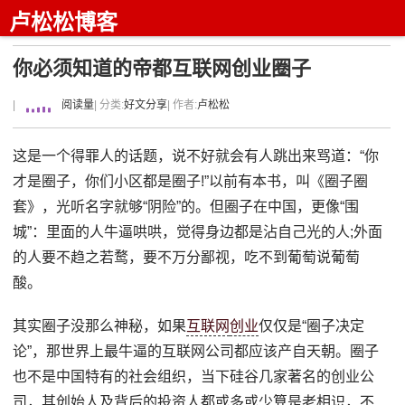
卢松松博客
你必须知道的帝都互联网创业圈子
|
阅读量
| 分类:
好文分享
| 作者:
卢松松
这是一个得罪人的话题，说不好就会有人跳出来骂道：“你
才是圈子，你们小区都是圈子!”以前有本书，叫《圈子圈
套》，光听名字就够“阴险”的。但圈子在中国，更像“围
城”：里面的人牛逼哄哄，觉得身边都是沾自己光的人;外面
的人要不趋之若鹜，要不万分鄙视，吃不到葡萄说葡萄
酸。
其实圈子没那么神秘，如果
互联网
创业
仅仅是“圈子决定
论”，那世界上最牛逼的互联网公司都应该产自天朝。圈子
也不是中国特有的社会组织，当下硅谷几家著名的创业公
司，其创始人及背后的投资人都或多或少算是老相识，不