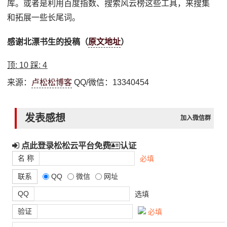
库。或者是利用百度指数、搜索风云榜这些工具，来搜集
和拓展一些长尾词。
感谢北漂书生的投稿（
原文地址
）
顶:
10
踩:
4
来源：
卢松松博客
QQ/微信：13340454
发表感想
加入微信群
点此登录松松云平台免费
认证
名 称
必填
联系
QQ
微信
网址
QQ
选填
验证
必填