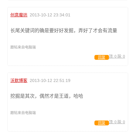
创意魔坊
2013-10-12 23:34:01
长尾关键词的确是要好好发掘，弄好了才会有流量
跟帖来自电脑端
顶:
0
踩:
0
回复
沃默博客
2013-10-12 22:51:19
挖掘是其次，偶然才是王道，哈哈
跟帖来自电脑端
顶:
0
踩:
0
回复