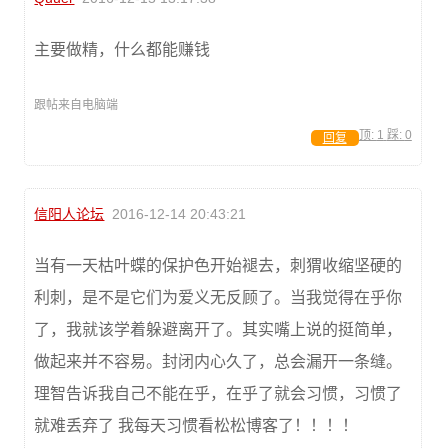
主要做精，什么都能赚钱
跟帖来自电脑端
顶:
1
踩:
0
回复
信阳人论坛
2016-12-14 20:43:21
当有一天枯叶蝶的保护色开始褪去，刺猬收缩坚硬的
利刺，是不是它们为爱义无反顾了。当我觉得在乎你
了，我就该学着躲避离开了。其实嘴上说的挺简单，
做起来并不容易。封闭内心久了，总会漏开一条缝。
理智告诉我自己不能在乎，在乎了就会习惯，习惯了
就难丢弃了 我每天习惯看松松博客了！！！！