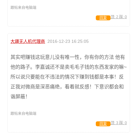
跟帖来自电脑端
顶:
2
踩:
0
回复
大疆无人机代理商
2016-12-23 16:25:05
其实吧赚钱这玩意儿没有唯一性，你有你的方法 他有
他的路子。李嘉诚还不是卖毛毛子钱的东西发家的嘛~
所以说只要能在不违法的情况下赚到钱都是本事！反
正我对微商是深恶痛绝，看着就反感！下意识都会和
谐屏蔽！
跟帖来自电脑端
顶:
3
踩:
0
回复