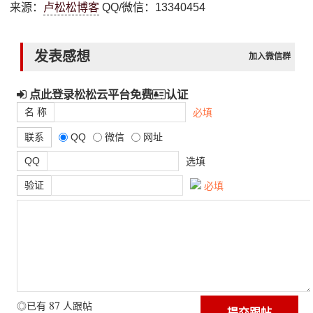
来源：
卢松松博客
QQ/微信：13340454
发表感想
加入微信群
点此登录松松云平台免费
认证
名 称
必填
联系
QQ
微信
网址
QQ
选填
验证
必填
87
◎已有
人跟帖