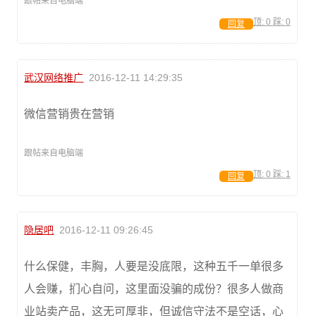
跟帖来自电脑端
顶:
0
踩:
0
回复
武汉网络推广
2016-12-11 14:29:35
微信营销贵在营销
跟帖来自电脑端
顶:
0
踩:
1
回复
隐居吧
2016-12-11 09:26:45
什么保健，丰胸，人要是没底限，这种五千一单很多
人会赚，扪心自问，这里面没骗的成份？很多人做商
业站卖产品，这无可厚非，但诚信守法不是空话，心