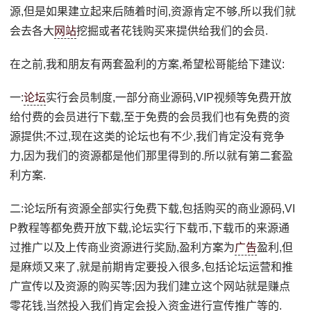
源,但是如果建立起来后随着时间,资源肯定不够,所以我们就
会去各大
网站
挖掘或者花钱购买来提供给我们的会员.
在之前,我和朋友有两套盈利的方案,希望松哥能给下建议:
一:
论坛
实行会员制度,一部分商业源码,VIP视频等免费开放
给付费的会员进行下载,至于免费的会员我们也有免费的资
源提供;不过,现在这类的论坛也有不少,我们肯定没有竞争
力,因为我们的资源都是他们那里得到的.所以就有第二套盈
利方案.
二:论坛所有资源全部实行免费下载,包括购买的商业源码,VI
P教程等都免费开放下载,论坛实行下载币,下载币的来源通
过推广以及上传商业资源进行奖励,盈利方案为
广告
盈利,但
是麻烦又来了,就是前期肯定要投入很多,包括论坛运营和推
广宣传以及资源的购买等;因为我们建立这个网站就是赚点
零花钱,当然投入我们肯定会投入资金进行宣传推广等的.