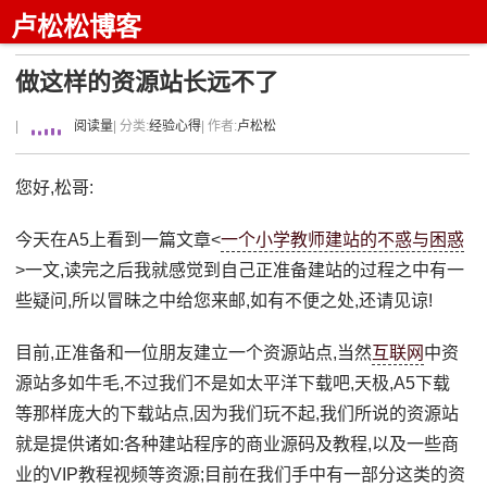
卢松松博客
做这样的资源站长远不了
|
阅读量
| 分类:
经验心得
| 作者:
卢松松
您好,松哥:
今天在A5上看到一篇文章<
一个小学教师建站的不惑与困惑
>一文,读完之后我就感觉到自己正准备建站的过程之中有一
些疑问,所以冒昧之中给您来邮,如有不便之处,还请见谅!
目前,正准备和一位朋友建立一个资源站点,当然
互联网
中资
源站多如牛毛,不过我们不是如太平洋下载吧,天极,A5下载
等那样庞大的下载站点,因为我们玩不起,我们所说的资源站
就是提供诸如:各种建站程序的商业源码及教程,以及一些商
业的VIP教程视频等资源;目前在我们手中有一部分这类的资