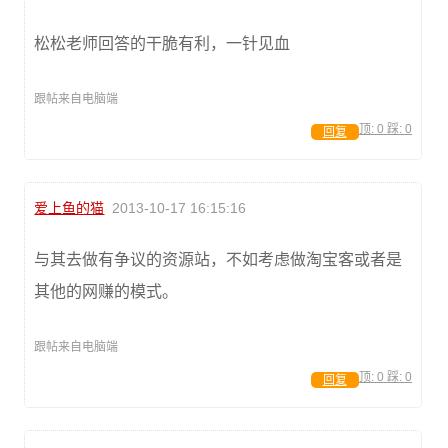
松松老师回答的干脆有利，一针见血
跟帖来自电脑端
顶:
0
踩:
0
回复
爱上鱼的猫
2013-10-17 16:15:16
与其去做有争议的资源站，不如考虑做淘宝客或者是
其他的网赚的模式。
跟帖来自电脑端
顶:
0
踩:
0
回复