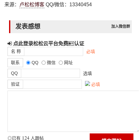
来源：
卢松松博客
QQ/微信：13340454
发表感想
加入微信群
点此登录松松云平台免费
认证
名 称
必填
联系
QQ
微信
网址
QQ
选填
验证
必填
124
◎已有
人跟帖