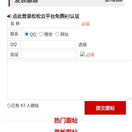
发表感想
加入微信群
点此登录松松云平台免费
认证
名 称
必填
联系
QQ
微信
网址
QQ
选填
验证
必填
83
◎已有
人跟帖
热门跟帖