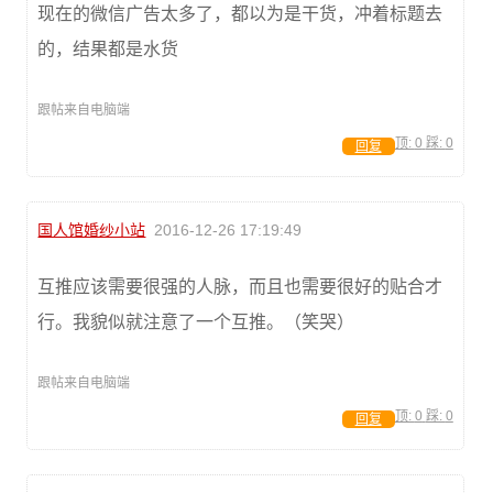
现在的微信广告太多了，都以为是干货，冲着标题去
的，结果都是水货
跟帖来自电脑端
顶:
0
踩:
0
回复
国人馆婚纱小站
2016-12-26 17:19:49
互推应该需要很强的人脉，而且也需要很好的贴合才
行。我貌似就注意了一个互推。（笑哭）
跟帖来自电脑端
顶:
0
踩:
0
回复