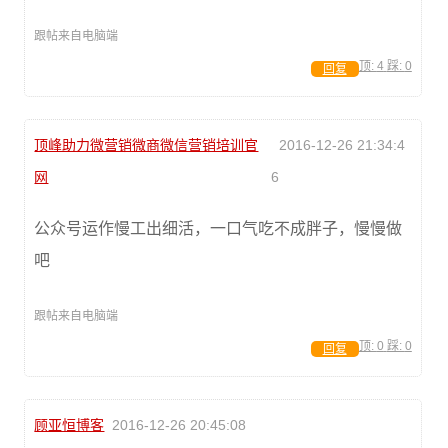
跟帖来自电脑端
顶:
4
踩:
0
回复
顶峰助力微营销微商微信营销培训官
2016-12-26 21:34:4
网
6
公众号运作慢工出细活，一口气吃不成胖子，慢慢做
吧
跟帖来自电脑端
顶:
0
踩:
0
回复
顾亚恒博客
2016-12-26 20:45:08