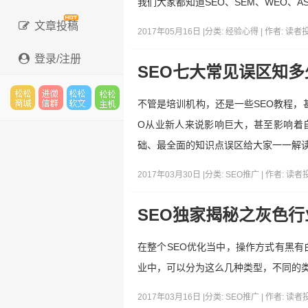
我们大家都知道SEO、SEM、WEO、A
文章投稿
2017年05月16日 |
分类:
经验心得
| 作者:
读者
登录/注册
SEO七大常见误区知多
不管是培训机构，还是一些SEO教程，
松松
进微
松松
松松
O从业新人来说影响巨大，甚至影响着自
础、最全面的知识点误区给大家一一解
2017年03月30日 |
分类:
SEO推广
| 作者:
读者
云市
信群
软文
云主
SEO独家揭秘之灰色
在整个SEO优化当中，操作方式有黑
场
机
业中，可以分为这么几种类型，不同的
2017年03月16日 |
分类:
SEO推广
| 作者:
读者