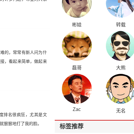
彬娃
转载
最难的，常常有新人问为什
链接，看起来简单，做起来
磊哥
大熊
Zac
无名
度排名很疯狂，尤其是文
度就狠狠地打了我的脸。
标签推荐