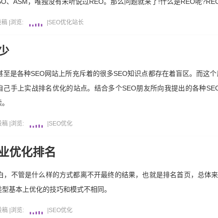
SO、ASM，唯独没有未听说过REO。那么问题就来了!什么是REO呢?R
投稿
|
浏览:
|
SEO优化
站长
少
甚至是各种SEO网站上所充斥着的很多SEO知识点都存在着盲区。而这个
己手上实战排名优化的站点。结合多个SEO朋友所向我提出的各种SE
读。
投稿
|
浏览:
|
SEO优化
行业优化排名
有白，不管是什么样的方式都离不开最终的结果，也就是排名首页，总体
类型基本上优化的技巧和模式不相同。
投稿
|
浏览:
|
SEO优化