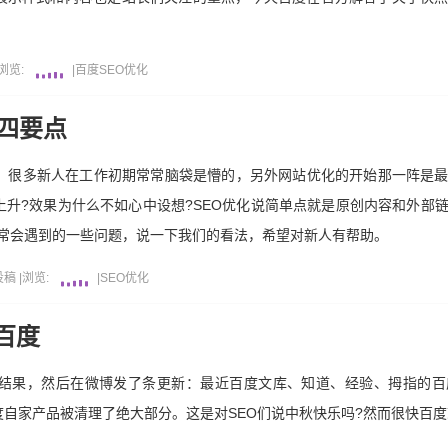
浏览:
|
百度
SEO优化
四要点
难，很多新人在工作初期常常脑袋是懵的，另外网站优化的开始那一阵是
升?效果为什么不如心中设想?SEO优化说简单点就是原创内容和外部
r新人常会遇到的一些问题，说一下我们的看法，希望对新人有帮助。
投稿
|
浏览:
|
SEO优化
百度
结果，然后在微博发了条更新：最近百度文库、知道、经验、拇指的百
自家产品被清理了绝大部分。这是对SEO们说中秋快乐吗?然而很快百