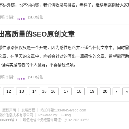
们不讲外链，也不讲内链，我们讲收录与排名，老样子，继续用案例给大家
投稿
|
浏览:
|
SEO优化
出高质量的SEO原创文章
感性思路仅仅只是一个开端，因为感性思路并不适合任何文章中，同时
文章，在明天的文章中，笔者会针对的写出一篇感性的文章，希望能帮
，但确实是笔者的个人见解，不喜请轻点喷。
投稿
|
浏览:
|
SEO优化
12
13
14
15
16
17
18
19
20
›
››
┊
版权声明
┊
发展历程
┊ 站长邮箱:13340454@qq.com
om 北京松松信息技术有限公司 ┊ Powered by：Z-Blog
06099号-1
┊ 增值电信业务经营许可证：京B2-20210852