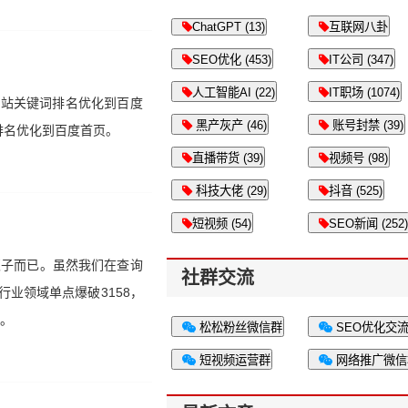
ChatGPT (13)
互联网八卦
SEO优化 (453)
IT公司 (347)
人工智能AI (22)
IT职场 (1074)
网站关键词排名优化到百度
黑产灰产 (46)
账号封禁 (39)
排名优化到百度首页。
直播带货 (39)
视频号 (98)
科技大佬 (29)
抖音 (525)
短视频 (54)
SEO新闻 (252)
贩子而已。虽然我们在查询
社群交流
业领域单点爆破3158，
站。
松松粉丝微信群
SEO优化交
短视频运营群
网络推广微信