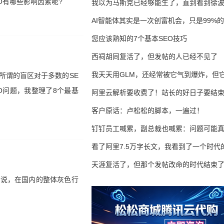
EO有哪些影响因素呢?
我以为马斯克已经够能生了，直到看到徐
AI智能体其实是一次创富机会，只是99%
错过了
您应该熟知的7个基本SEO技巧
西祠胡同复活了，但发帖的人已经不见了
我天天用GLM，还经常被它气到爆炸，但它
所谓的盲区对于多数的SE
O问题，我整理了8个最基
16万亿
阿里云解析要收费了！站长的好日子要结
客户原话：卢松松的脚本，一遍过！
钉钉员工喊累，副总裁也喊累：问题可能
了
看了阿里7.5万字长文，我看到了一个时代
天涯复活了，但那个发帖改命的时代结束
来说，在国内的整体灰色行