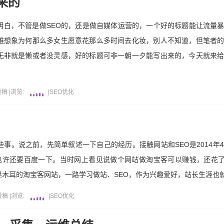
来的
明白，不管是做SEO的，还是做自媒体运营的，一个好的标题能让流量
难想象为何那么多女生愿意花那么多时间去化妆，别人不知道，但笔者
无非就是懒或者没灵感，好的标题可非一朝一夕能写出来的，今天就来
投稿
|
浏览:
|
SEO优化
事。说之前，先简单叙述一下自己的经历。接触网站和SEO是2014年
许还要百度一下。当时网上看见说做个网站做淘宝客可以赚钱，还花了2
木耳的淘宝客网站，一路学习做站、SEO，作为兴趣爱好，站长生涯也
投稿
|
浏览:
|
SEO优化