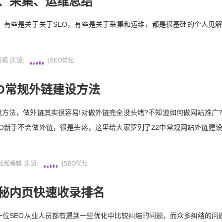
O、采集、运维总结
，有些是关于关于SEO，有些是关于采集和运维，都是很基础的个人见
投稿
|
浏览:
|
SEO优化
EO常规外链建设方法
建设方法，做外链其实很容易!对做外链完全没头绪?不知道如何做网站推广
O新手不会做外链，很是头疼，这里给大家罗列了22中常规网站外链建
-松松编辑
|
浏览:
|
SEO优化
揭秘内页快速收录排名
一位SEO从业人员都有遇到一些优化中比较纠结的问题，而众多纠结的问