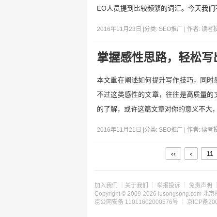
EO人员提到比较频繁的词汇。今天我
2016年11月23日 |
分类:
SEO推广
| 作者:
读者
掌握感性思路，轻松写
本文重在阐述如何提升写作技巧，同时
不过这类感性的文章，往往是高质量的
的了解，或许这篇文章对你的意义不大
2016年11月21日 |
分类:
SEO推广
| 作者:
读者
‹‹
‹
11
加入我们
┊
关于我们
┊
举报投诉
┊
免责声明
Copyright © 2009-2026 lusongsong.c
京公网安备 11011602000576号 ┊
京ICP备200