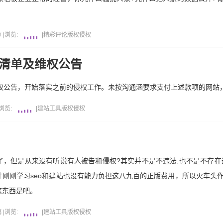
师
|
浏览:
|
精彩评论
版权侵权
站清单及维权公告
维权公告，开始落实之前的侵权工作。未按沟通涵要求支付上述款项的网站
浏览:
|
建站工具
版权侵权
，但是从来没有听说有人被告和侵权?其实并不是不违法,也不是不存在
刚刚学习seo和建站也没有能力负担这八九百的正版费用，所以火车头
这东西是吧。
稿
|
浏览:
|
建站工具
版权侵权