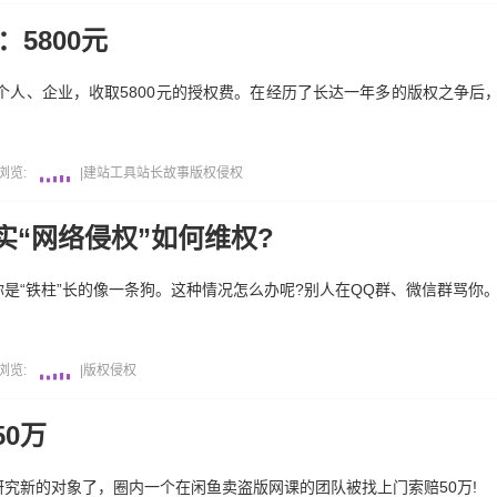
5800元
人、企业，收取5800元的授权费。在经历了长达一年多的版权之争后，de
浏览:
|
建站工具
站长故事
版权侵权
“网络侵权”如何维权?
是“铁柱”长的像一条狗。这种情况怎么办呢?别人在QQ群、微信群骂你
浏览:
|
版权侵权
0万
究新的对象了，圈内一个在闲鱼卖盗版网课的团队被找上门索赔50万!