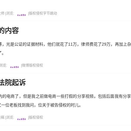
大师
|
浏览:
|
版权侵权
字节跳动
的内容
，光是公证的证据材料，他们就花了11万，律师费花了29万，再加上
了。
浏览:
|
微博
版权侵权
法院起诉
内的电商了，但是我之前做电商一些打假的分享视频。包括后面我有分
又一位老板找到我问，位关于被告侵权的时儿。
投稿
|
浏览:
|
版权侵权