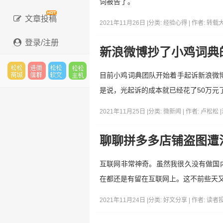
词被告了。
文章投稿
2021年11月26日 |
分类:
经验心得
| 作者:
转载
登录/注册
新浪微博抄了小鸡词典
目前小鸡词典团队开始着手起诉新浪微博
松松
进微
松松
松松
是说，光起诉的成本就已经花了50万元
2021年11月25日 |
分类:
微新闻
| 作者:
卢松松
|
云市
信群
软文
云主
聊聊拼多多店铺盗图遭
互联网非常神奇。虽然我很久没有做国
在都还是有留在互联网上。这不前些天
场
机
2021年11月24日 |
分类:
好文分享
| 作者:
读者