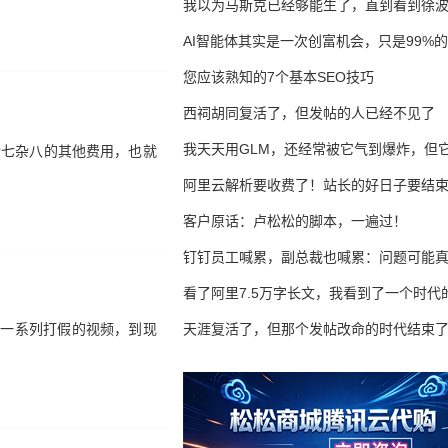
我以为马斯克已经够能生了，直到看到徐
AI智能体其实是一次创富机会，只是99%
错过了
您应该熟知的7个基本SEO技巧
西祠胡同复活了，但发帖的人已经不见了
我天天用GLM，还经常被它气到爆炸，但它
杂七杂八的其他费用，也就
16万亿
阿里云解析要收费了！站长的好日子要结
客户原话：卢松松的脚本，一遍过！
钉钉员工喊累，副总裁也喊累：问题可能
了
看了阿里7.5万字长文，我看到了一个时代
享一系列打假的视频，到现
天涯复活了，但那个发帖改命的时代结束