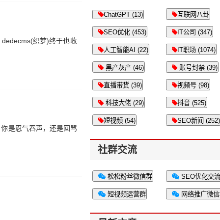
ChatGPT (13)
互联网八卦
SEO优化 (453)
IT公司 (347)
decms(织梦)终于也收
人工智能AI (22)
IT职场 (1074)
黑产灰产 (46)
账号封禁 (39)
直播带货 (39)
视频号 (98)
科技大佬 (29)
抖音 (525)
短视频 (54)
SEO新闻 (252)
。你是忍气吞声，还是回骂
社群交流
松松粉丝微信群
SEO优化交
短视频运营群
网络推广微信