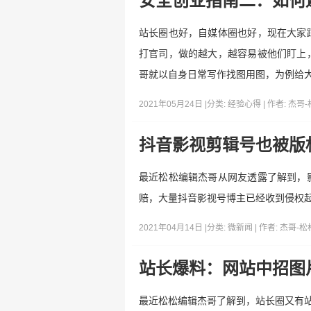
安全创业指南二：如何
站长圈也好，自媒体圈也好，现在大家
打官司，做的越大，越容易被他们盯上
哥就以自身日常写作找图用图，为例给大
2021年05月24日 |
分类:
经验心得
| 作者:
杰哥-
抖音影视剪辑号也被版
最近松松编辑杰哥从网友透露了解到，
赔，大量抖音影视号博主已经收到侵权起
2021年04月14日 |
分类:
微新闻
| 作者:
杰哥-松
站长爆料：网站中招图
最近松松编辑杰哥了解到，站长圈又有