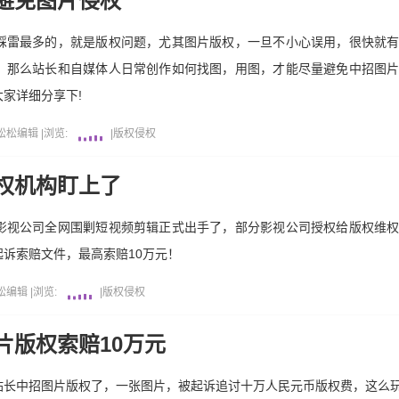
避免图片侵权
踩雷最多的，就是版权问题，尤其图片版权，一旦不小心误用，很快就
，那么站长和自媒体人日常创作如何找图，用图，才能尽量避免中招图
家详细分享下!
松松编辑
|
浏览:
|
版权侵权
权机构盯上了
影视公司全网围剿短视频剪辑正式出手了，部分影视公司授权给版权维
诉索赔文件，最高索赔10万元！
松编辑
|
浏览:
|
版权侵权
片版权索赔10万元
站长中招图片版权了，一张图片，被起诉追讨十万人民元币版权费，这么玩