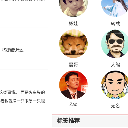
彬娃
转载
，将提起诉讼。
磊哥
大熊
这类事情。 而是火车头的
作者也就睁一只眼闭一只眼
Zac
无名
标签推荐