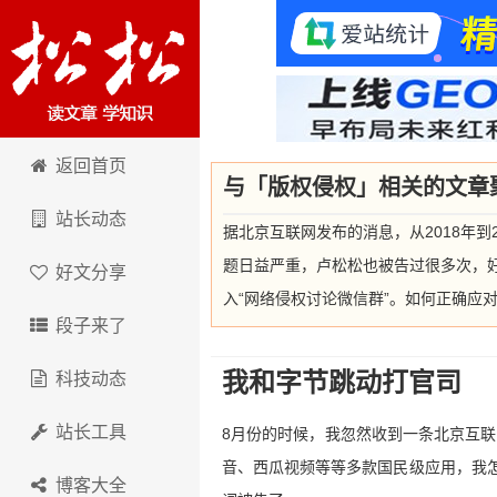
卢松松博客
返回首页
与「版权侵权」相关的文章
站长动态
据北京互联网发布的消息，从2018年到
题日益严重，卢松松也被告过很多次，好
好文分享
入“网络侵权讨论微信群”。如何正确应
段子来了
我和字节跳动打官司
科技动态
站长工具
8月份的时候，我忽然收到一条北京互
音、西瓜视频等等多款国民级应用，我怎
博客大全