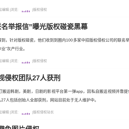
松编辑
|
浏览:
|
版权侵权
联名举报信”曝光版权碰瓷黑幕
到，针对版权碰瓷，他们收到到圈内100多家中招版权侵权公司的联名
作业”灰产行业。
松编辑
|
浏览:
|
版权侵权
视侵权团队27人获刑
搬运韩剧，美剧，日剧的影视平台第一弹app，因私自搬运视频并靠提供
27人包括创始人全部获刑，网站目前处于无人维护中。
松编辑
|
浏览:
|
版权侵权
站长