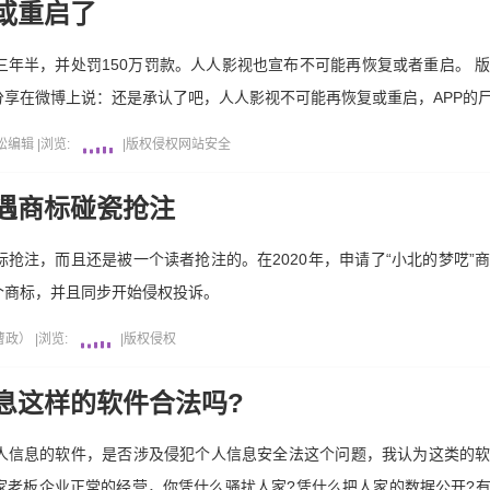
或重启了
年半，并处罚150万罚款。人人影视也宣布不可能再恢复或者重启。 
享在微博上说：还是承认了吧，人人影视不可能再恢复或重启，APP的
松编辑
|
浏览:
|
版权侵权
网站安全
遭遇商标碰瓷抢注
标抢注，而且还是被一个读者抢注的。在2020年，申请了“小北的梦呓”
个商标，并且同步开始侵权投诉。
（曹政）
|
浏览:
|
版权侵权
息这样的软件合法吗?
人信息的软件，是否涉及侵犯个人信息安全法这个问题，我认为这类的
家老板企业正常的经营，你凭什么骚扰人家?凭什么把人家的数据公开?