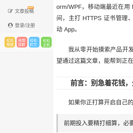
orm/WPF，移动端最近在
文章投稿
间，主打 HTTPS 证书
登录/注册
动 App。
我从零开始摸索产品开
松松
进微
松松
松松
望通过这篇文章，能帮到正
云市
信群
软文
云主
前言：别急着花钱，
如果你正打算开启自己
场
机
前期投入要精打细算，必