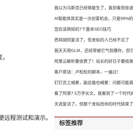
我以为马斯克已经够能生了，直到看到徐
AI智能体其实是一次创富机会，只是99%
错过了
您应该熟知的7个基本SEO技巧
西祠胡同复活了，但发帖的人已经不见了
我天天用GLM，还经常被它气到爆炸，但它
变。
16万亿
阿里云解析要收费了！站长的好日子要结
客户原话：卢松松的脚本，一遍过！
钉钉员工喊累，副总裁也喊累：问题可能
了
看了阿里7.5万字长文，我看到了一个时代
天涯复活了，但那个发帖改命的时代结束
方便远程测试和演示。
标签推荐