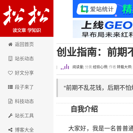
卢松松博客
返回首页
创业指南：前期
站长动态
|
阅读量
| 分类:
经验心得
| 作者:
转载大师
好文分享
段子来了
“前期不乱花钱，后期不怕
科技动态
自我介绍
站长工具
大家好，我是一名普普
博客大全