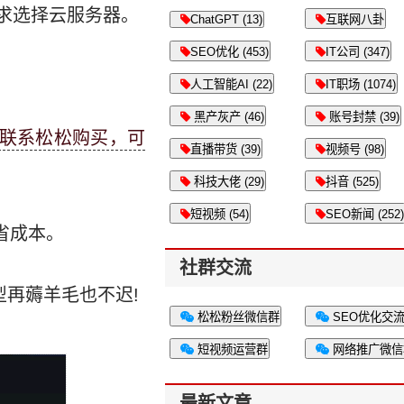
求选择云服务器。
ChatGPT (13)
互联网八卦
SEO优化 (453)
IT公司 (347)
人工智能AI (22)
IT职场 (1074)
黑产灰产 (46)
账号封禁 (39)
联系松松购买，可
直播带货 (39)
视频号 (98)
科技大佬 (29)
抖音 (525)
短视频 (54)
SEO新闻 (252)
省成本。
社群交流
型再薅羊毛也不迟!
松松粉丝微信群
SEO优化交
短视频运营群
网络推广微信
最新文章