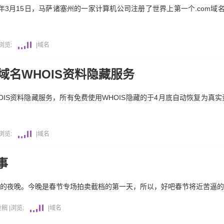
年3月15日，马萨诸塞州的一家计算机公司注册了世界上第一个.com域名：Symb
浏览:
|
域名
的域名WHOIS资料隐藏服务
IS资料隐藏服务，所有免费使用WHOIS隐藏的于4月底自动恢复为真实
浏览:
|
域名
事
1寒冷的夜晚。今晚是春节专场拍卖截档的第一天，所以，好吧春节将近苦逼
投稿
|
浏览:
|
域名