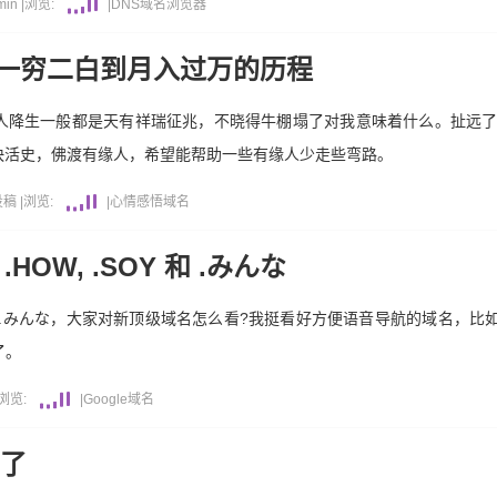
min
|
浏览:
|
DNS
域名
浏览器
从一穷二白到月入过万的历程
人降生一般都是天有祥瑞征兆，不晓得牛棚塌了对我意味着什么。扯远
快活史，佛渡有缘人，希望能帮助一些有缘人少走些弯路。
投稿
|
浏览:
|
心情感悟
域名
HOW, .SOY 和 .みんな
Y 和 .みんな，大家对新顶级域名怎么看?我挺看好方便语音导航的域名，比如：语音
了。
浏览:
|
Google
域名
岁了