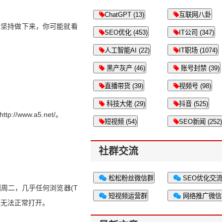
ChatGPT (13)
互联网八卦
网坚持做下来，你可能就看
SEO优化 (453)
IT公司 (347)
人工智能AI (22)
IT职场 (1074)
黑产灰产 (46)
账号封禁 (39)
直播带货 (39)
视频号 (98)
科技大佬 (29)
抖音 (525)
ww.a5.net/。
短视频 (54)
SEO新闻 (252)
社群交流
松松粉丝微信群
SEO优化交
。到周二，几乎任何浏览器(T
短视频运营群
网络推广微信
站都无法正常打开。