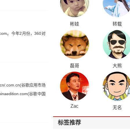
彬娃
转载
com。今年2月份，360对
磊哥
大熊
cn/.com.cn(谷歌应用市场
inaedition.com(谷歌中国
Zac
无名
标签推荐