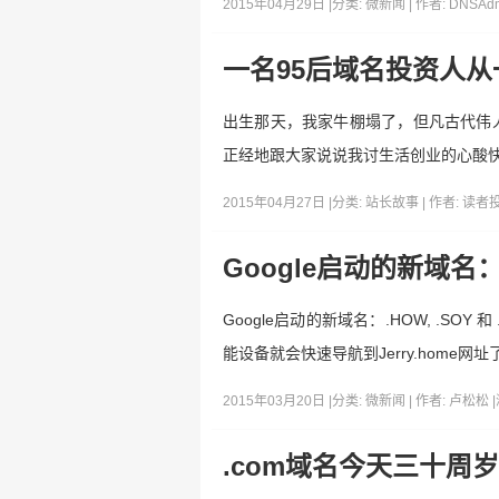
2015年04月29日 |
分类:
微新闻
| 作者:
DNSAd
一名95后域名投资人
出生那天，我家牛棚塌了，但凡古代伟
正经地跟大家说说我讨生活创业的心酸
2015年04月27日 |
分类:
站长故事
| 作者:
读者
Google启动的新域名：.
Google启动的新域名：.HOW, .SO
能设备就会快速导航到Jerry.home网址
2015年03月20日 |
分类:
微新闻
| 作者:
卢松松
|
.com域名今天三十周