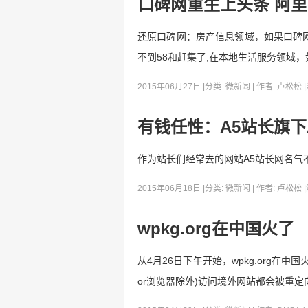
口碑网重生上头条 阿里
还原口碑网：房产信息领域，如果口碑
不到58和赶集了;在本地生活服务领域，如
2015年06月27日 |
分类:
微新闻
| 作者:
卢松松
|
有钱任性：A5站长旗下A
作为站长们经常去的网站A5站长网名气不用卢
2015年06月18日 |
分类:
微新闻
| 作者:
卢松松
|
wpkg.org在中国火了
从4月26日下午开始，wpkg.org在
or浏览器除外)访问境外网站都会被重定向到w