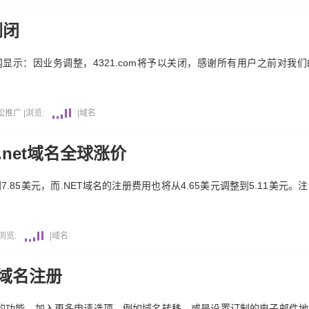
倒闭
官网显示：因业务调整，4321.com将予以关闭，感谢所有用户之前对
松推广
|
浏览:
|
域名
m和.net域名全球涨价
7.85美元，而.NET域名的注册费用也将从4.65美元调整到5.11美元。注
浏览:
|
域名
域名注册
ains 的功能，加入更多申请选项，例如域名转移，或是设置订制的电子邮件地址