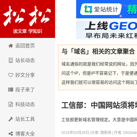
卢松松博客
返回首页
与「域名」相关的文章聚合
站长动态
域名通俗的就是我们经常说的网址，因
问这个IP，但是IP不容易记下，于是
好文分享
这样我们就可以很容易的访问这个网站
段子来了
工信部：中国网站须将
科技动态
站长工具
工信部更新域名管理规定。大意是中国
2016年03月28日 |
分类:
微新闻
| 作者:
DNSAd
博客大全