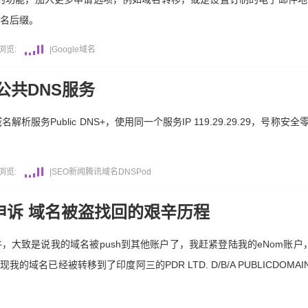
域名后缀。
浏览:
|
Google
域名
公共DNS服务
析服务Public DNS+，使用同一个服务IP 119.29.29.29，号称
浏览:
|
SEO新闻
腾讯
域名
DNSPod
申诉 域名被盗找回的艰辛历程
件，大致是说我的域名被push到其他账户了，我赶紧登陆我的eNom账户
域名已经被转移到了印度阿三的PDR LTD. D/B/A PUBLICDOMAINRE