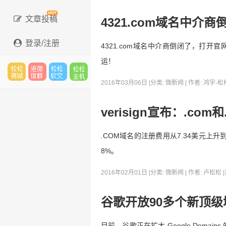
文章投稿
4321.com域名中介商
登录/注册
4321.com域名中介商倒闭了，打开
运！
2016年03月06日 |
分类:
微新闻
| 作者:
鸿宇-松
松松
进微
松松
松松
verisign宣布：.co
.COM域名的注册费用从7.34美元上升到
云市
信群
软文
云主
8%。
2016年02月01日 |
分类:
微新闻
| 作者:
卢松松
|
场
机
谷歌开放90多个新顶级
目前，谷歌正在扩大 Google Dom