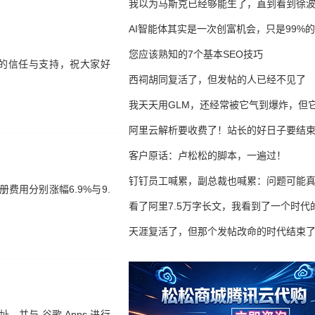
我以为马斯克已经够能生了，直到看到徐
AI智能体其实是一次创富机会，只是99%
错过了
您应该熟知的7个基本SEO技巧
我们的信任与支持，祝大家好
西祠胡同复活了，但发帖的人已经不见了
我天天用GLM，还经常被它气到爆炸，但它
16万亿
阿里云解析要收费了！站长的好日子要结
客户原话：卢松松的脚本，一遍过！
钉钉员工喊累，副总裁也喊累：问题可能
册费用分别涨幅6.9%与9.
了
看了阿里7.5万字长文，我看到了一个时代
天涯复活了，但那个发帖改命的时代结束
，并与 谷歌 Apps 进行