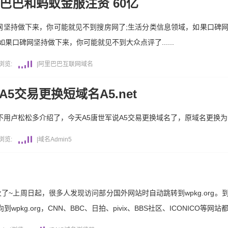
巴巴和蚂蚁金服注资 60亿
网坚持做下来，你可能就见不到搜房网了;生活分类信息领域，如果口碑
果口碑网坚持做下来，你可能就见不到大众点评了......
浏览:
|
阿里巴巴
互联网
域名
5交易更换短域名A5.net
松松多介绍了，今天A5唐世军说A5交易更换域名了，原域名更换为http://w
浏览:
|
域名
Admin5
中国火了~上周日起，很多人发现访问部分国外网站时自动跳转到wpkg.org
pkg.org，CNN、BBC、日拍、pivix、BBS社区、ICONICO等网