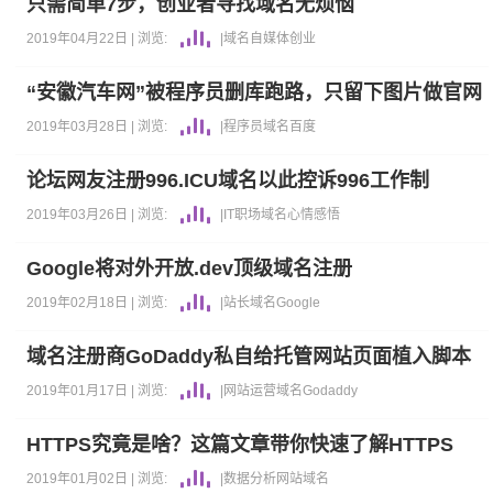
只需简单7步，创业者寻找域名无烦恼
2019年04月22日 |
浏览:
|
域名
自媒体
创业
“安徽汽车网”被程序员删库跑路，只留下图片做官网
2019年03月28日 |
浏览:
|
程序员
域名
百度
论坛网友注册996.ICU域名以此控诉996工作制
2019年03月26日 |
浏览:
|
IT职场
域名
心情感悟
Google将对外开放.dev顶级域名注册
2019年02月18日 |
浏览:
|
站长
域名
Google
域名注册商GoDaddy私自给托管网站页面植入脚本
2019年01月17日 |
浏览:
|
网站运营
域名
Godaddy
HTTPS究竟是啥？这篇文章带你快速了解HTTPS
2019年01月02日 |
浏览:
|
数据分析
网站
域名