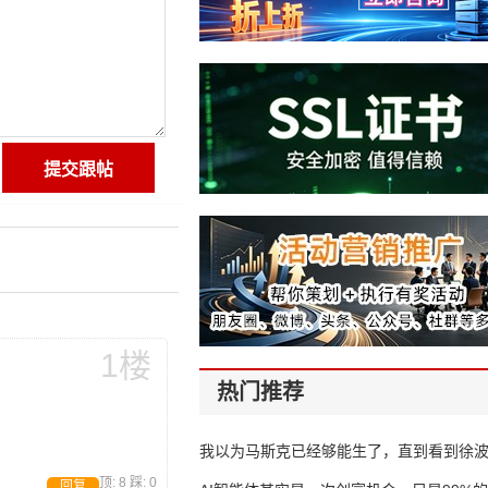
1楼
热门推荐
我以为马斯克已经够能生了，直到看到徐
顶:
8
踩:
0
回复