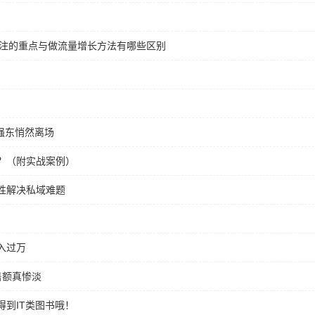
关注的重点与做流量增长方法有哪些区别
刘强东悄然离场
？（附实战案例）
性解决私域难题
入过万
售额真惨淡
到IT类图书哦！