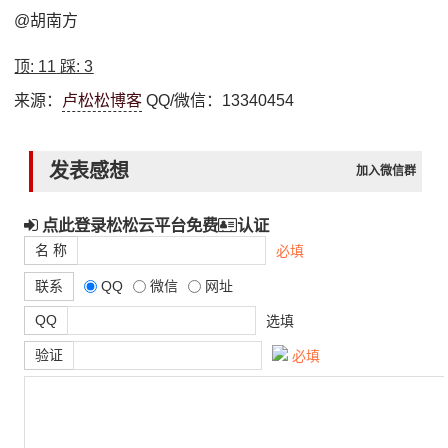
@胡南方
顶:
11
踩:
3
来源：
卢松松博客
QQ/微信：13340454
发表感想
加入微信群
点此登录松松云平台免费
认证
名 称
必填
联系
QQ
微信
网址
QQ
选填
验证
必填