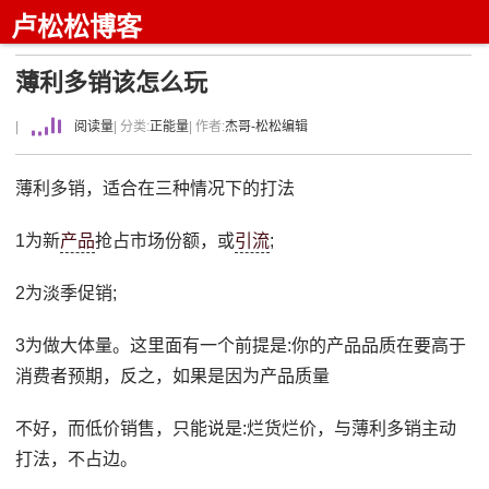
卢松松博客
薄利多销该怎么玩
|
阅读量
| 分类:
正能量
| 作者:
杰哥-松松编辑
薄利多销，适合在三种情况下的打法
1为新
产品
抢占市场份额，或
引流
;
2为淡季促销;
3为做大体量。这里面有一个前提是:你的产品品质在要高于
消费者预期，反之，如果是因为产品质量
不好，而低价销售，只能说是:烂货烂价，与薄利多销主动
打法，不占边。