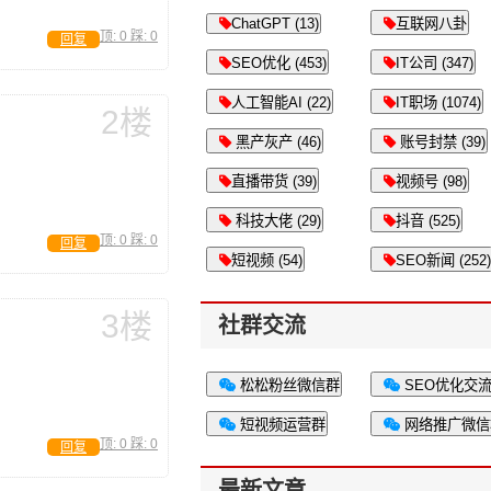
ChatGPT (13)
互联网八卦
顶:
0
踩:
0
回复
SEO优化 (453)
IT公司 (347)
人工智能AI (22)
IT职场 (1074)
2楼
黑产灰产 (46)
账号封禁 (39)
直播带货 (39)
视频号 (98)
科技大佬 (29)
抖音 (525)
顶:
0
踩:
0
回复
短视频 (54)
SEO新闻 (252)
3楼
社群交流
松松粉丝微信群
SEO优化交
短视频运营群
网络推广微信
顶:
0
踩:
0
回复
最新文章