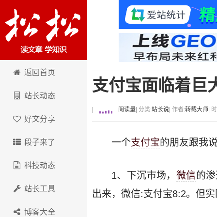
卢松松博客
返回首页
支付宝面临着巨
站长动态
|
阅读量
| 分类:
站长说
| 作者:
转载大师
| 
好文分享
一个
支付宝
的朋友跟我说
段子来了
科技动态
1、下沉市场，
微信
的渗
站长工具
出来，微信:支付宝8:2。但
博客大全