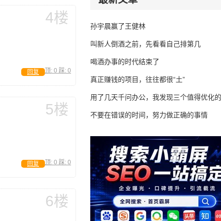
4楼
孙宇晨赢了王健林
叫新人倒酒之前，先看看自己排第几
喝酒办事的时代结束了
顶:
0
踩:
0
回复
真正赚钱的项目，往往都很“土”
用了几天千问办公，我发现三个值得优化
5楼
不要在错误的时间，努力做正确的事情
顶:
0
踩:
0
回复
6楼