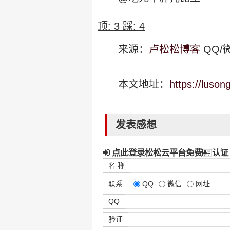
顶:
3
踩:
4
来源：
卢松松博客
QQ/微
本文地址：
https://luso
发表感想
点此登录松松云平台免费
认证
名 称
联系
QQ
微信
网址
QQ
验证