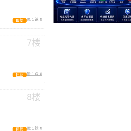
顶:
1
踩:
0
回复
7楼
顶:
1
踩:
0
回复
8楼
顶:
1
踩:
0
回复