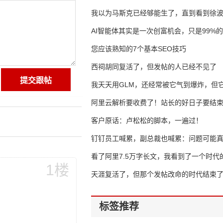
我以为马斯克已经够能生了，直到看到徐
AI智能体其实是一次创富机会，只是99%
错过了
您应该熟知的7个基本SEO技巧
西祠胡同复活了，但发帖的人已经不见了
我天天用GLM，还经常被它气到爆炸，但它
16万亿
阿里云解析要收费了！站长的好日子要结
客户原话：卢松松的脚本，一遍过！
钉钉员工喊累，副总裁也喊累：问题可能
了
看了阿里7.5万字长文，我看到了一个时代
1楼
天涯复活了，但那个发帖改命的时代结束
标签推荐