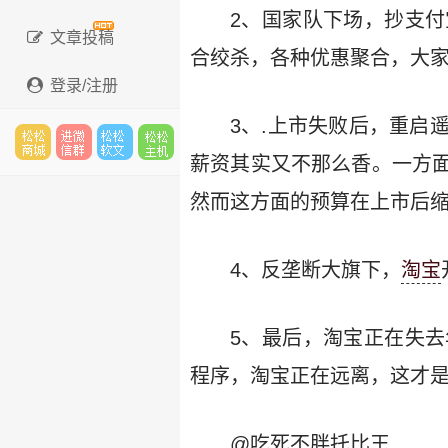
2、国家队下场，抄支
文章投稿
合绞杀，各种优惠聚合，大家
登录/注册
3、.上市失败后，重启
薪资其实又不那么香。一方
松松
进微
松松
松松
然而这方面的预算在上市后缩
4、反垄断大旗下，
淘宝
云市
信群
软文
云主
5、最后，淘宝正在失
程序，淘宝正在远离，这才是
场
机
@吃死不胖托比王