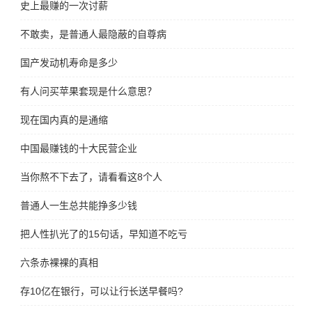
史上最赚的一次讨薪
不敢卖，是普通人最隐蔽的自尊病
国产发动机寿命是多少
有人问买苹果套现是什么意思？
现在国内真的是通缩
中国最赚钱的十大民营企业
当你熬不下去了，请看看这8个人
普通人一生总共能挣多少钱
把人性扒光了的15句话，早知道不吃亏
六条赤裸裸的真相
存10亿在银行，可以让行长送早餐吗?