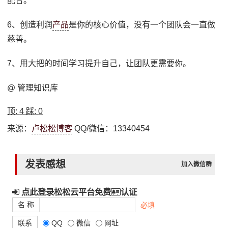
配合。
6、创造利润
产品
是你的核心价值，没有一个团队会一直做
慈善。
7、用大把的时间学习提升自己，让团队更需要你。
@ 管理知识库
顶:
4
踩:
0
来源：
卢松松博客
QQ/微信：13340454
发表感想
加入微信群
点此登录松松云平台免费
认证
名 称
必填
联系
QQ
微信
网址