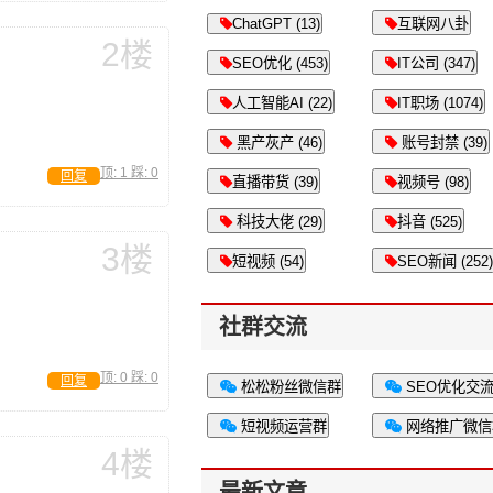
ChatGPT (13)
互联网八卦
2楼
SEO优化 (453)
IT公司 (347)
人工智能AI (22)
IT职场 (1074)
黑产灰产 (46)
账号封禁 (39)
顶:
1
踩:
0
回复
直播带货 (39)
视频号 (98)
科技大佬 (29)
抖音 (525)
3楼
短视频 (54)
SEO新闻 (252)
社群交流
顶:
0
踩:
0
回复
松松粉丝微信群
SEO优化交
短视频运营群
网络推广微信
4楼
最新文章