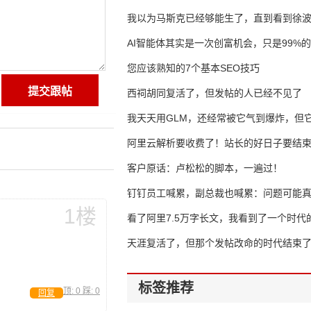
我以为马斯克已经够能生了，直到看到徐
AI智能体其实是一次创富机会，只是99%
错过了
您应该熟知的7个基本SEO技巧
西祠胡同复活了，但发帖的人已经不见了
我天天用GLM，还经常被它气到爆炸，但它
16万亿
阿里云解析要收费了！站长的好日子要结
客户原话：卢松松的脚本，一遍过！
钉钉员工喊累，副总裁也喊累：问题可能
1楼
了
看了阿里7.5万字长文，我看到了一个时代
天涯复活了，但那个发帖改命的时代结束
标签推荐
顶:
0
踩:
0
回复