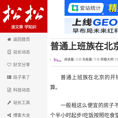
卢松松博客
返回首页
普通上班族在北
站长动态
|
阅读量
| 分类:
负能量
| 作者:
转载大师
| 
好文分享
普通上班族在北京的开销
段子来了
算。
科技动态
站长工具
一般租这么便宜的房子不
个半小时起步!吃饭按照吃食
博客大全