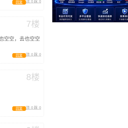
顶:
0
踩:
0
回复
7楼
也空空，去也空空
顶:
0
踩:
0
回复
8楼
顶:
0
踩:
0
回复