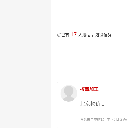
17
◎已有
人跟帖
，
进微信群
拉弯加工
北京物价高
评论来自电脑端 · 中国河北石家庄 时间