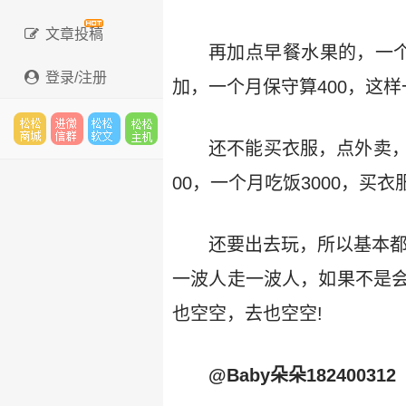
文章投稿
再加点早餐水果的，一个
登录/注册
加，一个月保守算400，这样
还不能买衣服，点外卖，
松松
进微
松松
松松
00，一个月吃饭3000，买衣服
还要出去玩，所以基本都
云市
信群
软文
云主
一波人走一波人，如果不是
也空空，去也空空!
场
机
@Baby朵朵182400312