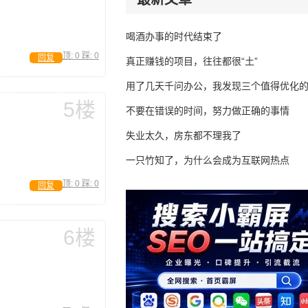
喝酒办事的时代结束了
顶:
0
踩:
0
回复
真正赚钱的项目，往往都很“土”
用了几天千问办公，我发现三个值得优化
5楼
不要在错误的时间，努力做正确的事情
失业太久，房东都不理我了
一只竹知了，为什么会成为互联网热点
顶:
0
踩:
0
回复
6楼