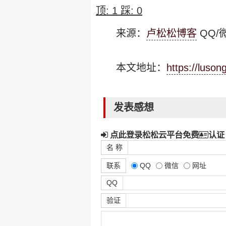
顶:
1
踩:
0
来源：
卢松松博客
QQ/微
本文地址：
https://luso
发表感想
点此登录松松云平台免费
认证
名 称
联系
QQ
微信
网址
QQ
验证