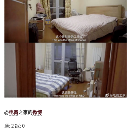
@
电商
之家的
微博
顶:
2
踩:
0