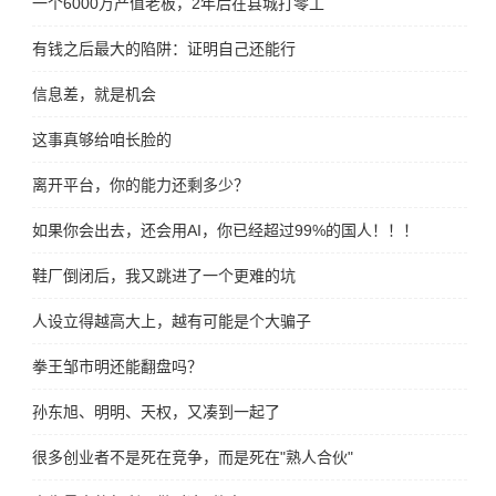
一个6000万产值老板，2年后在县城打零工
有钱之后最大的陷阱：证明自己还能行
信息差，就是机会
这事真够给咱长脸的
离开平台，你的能力还剩多少？
如果你会出去，还会用AI，你已经超过99%的国人！！！
鞋厂倒闭后，我又跳进了一个更难的坑
人设立得越高大上，越有可能是个大骗子
拳王邹市明还能翻盘吗？
孙东旭、明明、天权，又凑到一起了
很多创业者不是死在竞争，而是死在"熟人合伙"