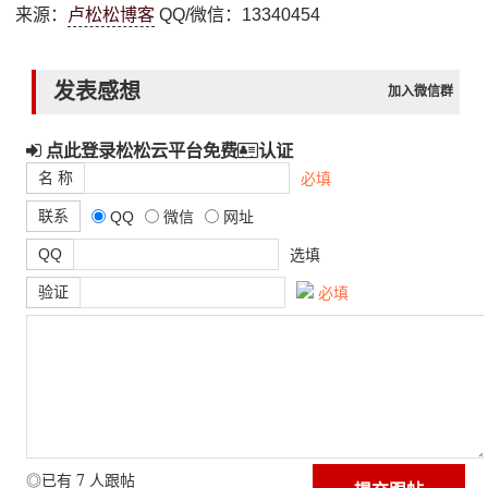
来源：
卢松松博客
QQ/微信：13340454
发表感想
加入微信群
点此登录松松云平台免费
认证
名 称
必填
联系
QQ
微信
网址
QQ
选填
验证
必填
7
◎已有
人跟帖