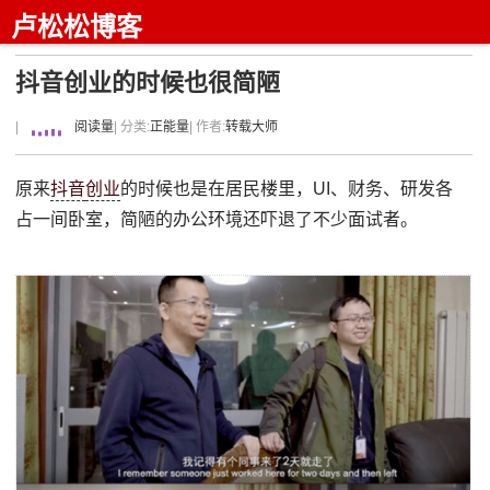
卢松松博客
抖音创业的时候也很简陋
|
阅读量
| 分类:
正能量
| 作者:
转载大师
原来
抖音
创业
的时候也是在居民楼里，UI、财务、研发各
占一间卧室，简陋的办公环境还吓退了不少面试者。