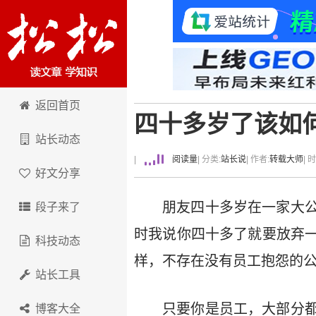
卢松松博客
返回首页
四十多岁了该如
站长动态
|
阅读量
| 分类:
站长说
| 作者:
转载大师
| 
好文分享
朋友四十多岁在一家大
段子来了
时我说你四十多了就要放弃
科技动态
样，不存在没有员工抱怨的
站长工具
只要你是员工，大部分
博客大全