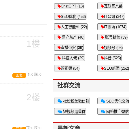
ChatGPT (13)
互联网八卦
SEO优化 (453)
IT公司 (347)
人工智能AI (22)
IT职场 (1074)
黑产灰产 (46)
账号封禁 (39)
1楼
直播带货 (39)
视频号 (98)
科技大佬 (29)
抖音 (525)
短视频 (54)
SEO新闻 (252)
顶:
0
踩:
0
回复
社群交流
2楼
松松粉丝微信群
SEO优化交
短视频运营群
网络推广微信
最新文章
顶:
0
踩:
0