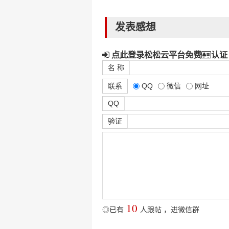
发表感想
点此登录松松云平台免费
认证
名 称
联系
QQ
微信
网址
QQ
验证
10
◎已有
人跟帖
，
进微信群