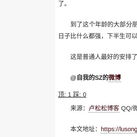
了。
到了这个年龄的大部分
日子比什么都强，下半生可
这是普通人最好的安排
@自我的SZ的
微博
顶:
1
踩:
0
来源：
卢松松博客
QQ/微
本文地址：
https://luso