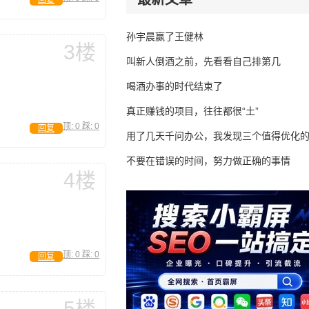
回复
孙宇晨赢了王健林
3楼
叫新人倒酒之前，先看看自己排第几
喝酒办事的时代结束了
真正赚钱的项目，往往都很“土”
顶:
0
踩:
0
回复
用了几天千问办公，我发现三个值得优化
不要在错误的时间，努力做正确的事情
4楼
顶:
0
踩:
0
回复
5楼