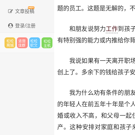
题的员工。这题是无解的，
文章投稿
登录/注册
和朋友说努力
工作
到孩
有特别强的能力或内推给你
松松
进微
松松
松松
我说如果有一天离开职
创上了。多余下的钱给孩子
云市
信群
软文
云主
我为什么劝有条件的朋
的年轻人在前五年十年是个
场
机
婚或收入不高，和父母一起
产。这种安排对家庭和孩子