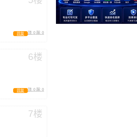
顶:
0
踩:
0
回复
6楼
顶:
0
踩:
0
回复
7楼