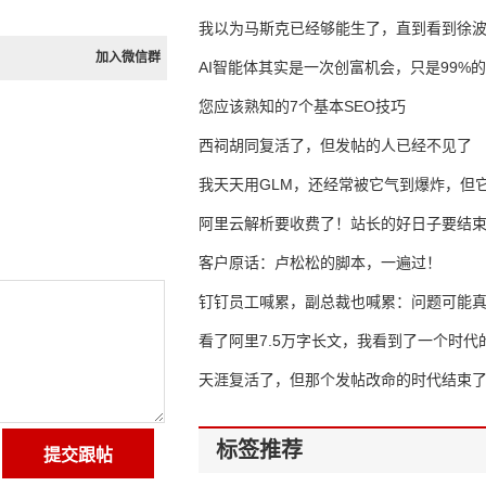
我以为马斯克已经够能生了，直到看到徐
加入微信群
AI智能体其实是一次创富机会，只是99%
错过了
您应该熟知的7个基本SEO技巧
西祠胡同复活了，但发帖的人已经不见了
我天天用GLM，还经常被它气到爆炸，但它
16万亿
阿里云解析要收费了！站长的好日子要结
客户原话：卢松松的脚本，一遍过！
钉钉员工喊累，副总裁也喊累：问题可能
了
看了阿里7.5万字长文，我看到了一个时代
天涯复活了，但那个发帖改命的时代结束
标签推荐