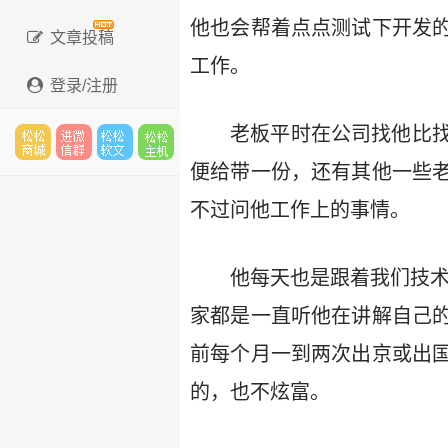
他也会帮着点点测试下开发
文章投稿
工作。
登录/注册
老板平时在公司找他比
便给带一份，还有其他一些
松松
进微
松松
松松
不过问他工作上的事情。
云市
信群
软文
云主
他每天也是跟着我们技术
家都是一直听他在讲解自己
前每个月一到两次出京或出
场
机
的，也不炫富。