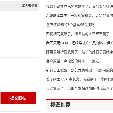
加入微信群
我以为马斯克已经够能生了，直到看到徐
AI智能体其实是一次创富机会，只是99%
错过了
您应该熟知的7个基本SEO技巧
西祠胡同复活了，但发帖的人已经不见了
我天天用GLM，还经常被它气到爆炸，但它
16万亿
阿里云解析要收费了！站长的好日子要结
客户原话：卢松松的脚本，一遍过！
钉钉员工喊累，副总裁也喊累：问题可能
了
看了阿里7.5万字长文，我看到了一个时代
天涯复活了，但那个发帖改命的时代结束
标签推荐