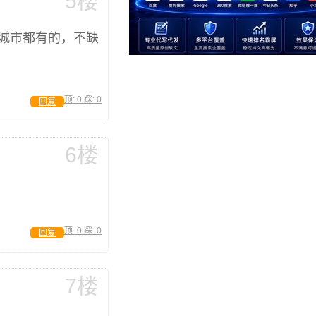
5楼
城市都有的，不缺
顶:
0
踩:
0
回复
6楼
顶:
0
踩:
0
回复
7楼