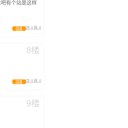
说吧有个站是这样
顶:
0
踩:
0
回复
8楼
顶:
0
踩:
0
回复
9楼