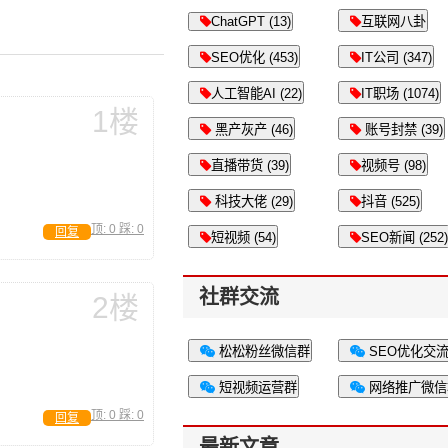
ChatGPT (13)
互联网八卦
SEO优化 (453)
IT公司 (347)
人工智能AI (22)
IT职场 (1074)
1楼
黑产灰产 (46)
账号封禁 (39)
直播带货 (39)
视频号 (98)
科技大佬 (29)
抖音 (525)
顶:
0
踩:
0
回复
短视频 (54)
SEO新闻 (252)
社群交流
2楼
松松粉丝微信群
SEO优化交
短视频运营群
网络推广微信
顶:
0
踩:
0
回复
最新文章