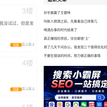
3楼
孙宇晨赢了王健林
叫新人倒酒之前，先看看自己排第几
。我没试过，但是发
喝酒办事的时代结束了
真正赚钱的项目，往往都很“土”
顶:
0
踩:
0
回复
用了几天千问办公，我发现三个值得优化
不要在错误的时间，努力做正确的事情
4楼
顶:
0
踩:
0
回复