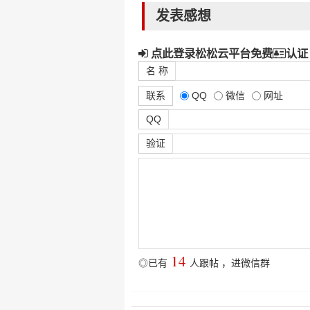
发表感想
点此登录松松云平台免费
认证
名 称
联系
QQ
微信
网址
QQ
验证
14
◎已有
人跟帖
，
进微信群