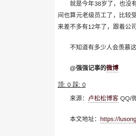
就是今年38岁了，也没
间也算元老级员工了，比较
来差不多有12年了，跟着公
不知道有多少人会羡慕这
@强强记事的
微博
顶:
0
踩:
0
来源：
卢松松博客
QQ/微
本文地址：
https://luso