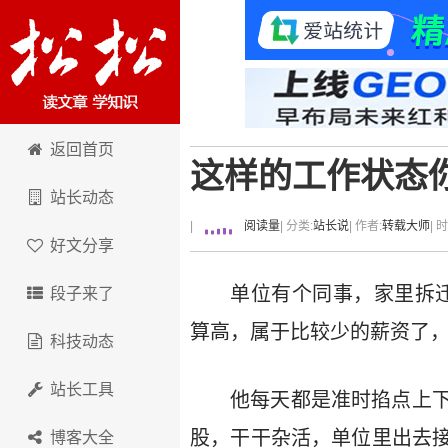
卢松松博客
返回首页
这样的工作状态
站长动态
|
阅读量
| 分类:
站长说
| 作者:
转载大师
| 
好文分享
单位有个同事，家里拆迁赔
段子来了
算高，属于比较少的薪资了
科技动态
站长工具
他每天都是准时掐点上下
股，干干杂活，单位里出去
博客大全