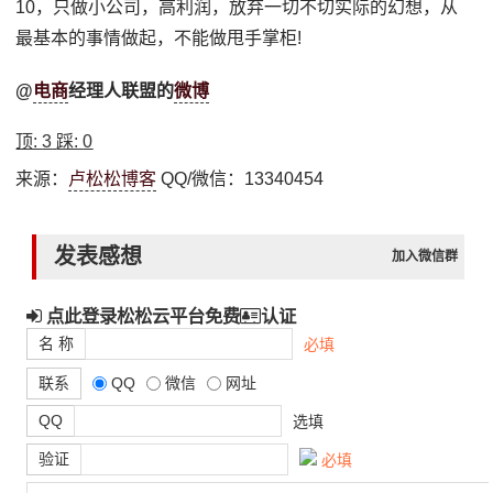
10，只做小公司，高利润，放弃一切不切实际的幻想，从
最基本的事情做起，不能做甩手掌柜!
@
电商
经理人联盟的
微博
顶:
3
踩:
0
来源：
卢松松博客
QQ/微信：13340454
发表感想
加入微信群
点此登录松松云平台免费
认证
名 称
必填
联系
QQ
微信
网址
QQ
选填
验证
必填