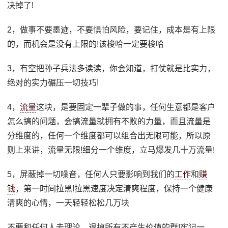
决掉了!
2，做事不要墨迹，不要惧怕风险，要记住，成本是有上限
的，而机会是没有上限的!该梭哈一定要梭哈
3，有空把孙子兵法多读读，你会知道，打仗就是比实力，
绝对的实力碾压一切技巧!
4，
流量
这块，是要固定一辈子做的事，任何生意都是客户
怎么搞的问题，会搞流量就拥有不败的力量，而且流量是
分维度的，任何一个维度都可以组合出无限可能，所以原
则上来讲，流量无限!细分一个维度，立马爆发几十万流量!
5，屏蔽掉一切噪音，任何人只要影响到我们的
工作
和
赚
钱
，第一时间拉黑!拉黑速度决定清爽程度，保持一个健康
清爽的心情，一天轻轻松松几万块
不要和任何人去理论，退掉所有不产生价值的群!牢记一