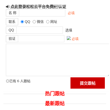
点此登录松松云平台免费
认证
名 称
必填
联系
QQ
微信
网址
QQ
选填
验证
必填
6
◎已有
人跟帖
热门跟帖
最新跟帖