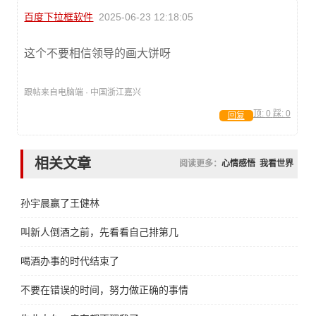
百度下拉框软件
2025-06-23 12:18:05
这个不要相信领导的画大饼呀
跟帖来自电脑端 · 中国浙江嘉兴
顶:
0
踩:
0
回复
相关文章
阅读更多：
心情感悟
我看世界
孙宇晨赢了王健林
叫新人倒酒之前，先看看自己排第几
喝酒办事的时代结束了
不要在错误的时间，努力做正确的事情