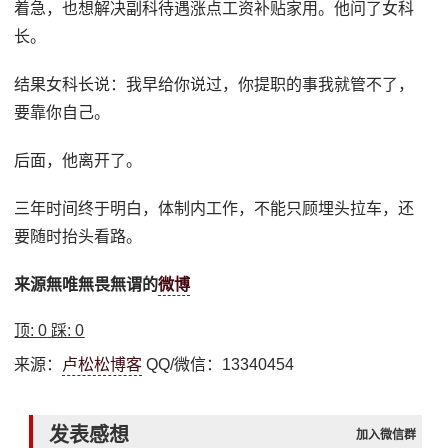
着急，也想解决副科待遇涨点工资补贴家用。他问了女科
长。
结果女科长说：我早给你说过，你提职的事我就管不了，
要靠你自己。
后面，他离开了。
三年时间终于明白，体制内工作，不能只顾埋头拉车，还
要随时抬头看路。
来源無唯無畏無谓的
微博
顶:
0
踩:
0
来源：
卢松松博客
QQ/微信：13340454
发表感想
加入微信群