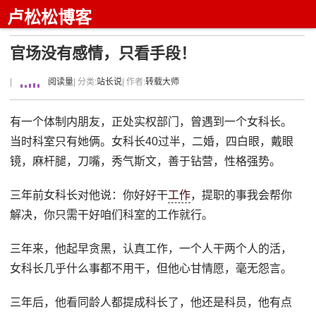
卢松松博客
官场没有感情，只看手段！
|
阅读量
| 分类:
站长说
| 作者:
转载大师
有一个体制内朋友，正处实权部门，曾遇到一个女科长。
当时科室只有她俩。女科长40过半，二婚，四白眼，戴眼
镜，麻杆腿，刀嘴，秀气斯文，善于钻营，性格强势。
三年前女科长对他说：你好好干
工作
，提职的事我会帮你
解决，你只需干好咱们科室的工作就行。
三年来，他起早贪黑，认真工作，一个人干两个人的活，
女科长几乎什么事都不用干，但他心甘情愿，毫无怨言。
三年后，他看同龄人都提成科长了，他还是科员，他有点