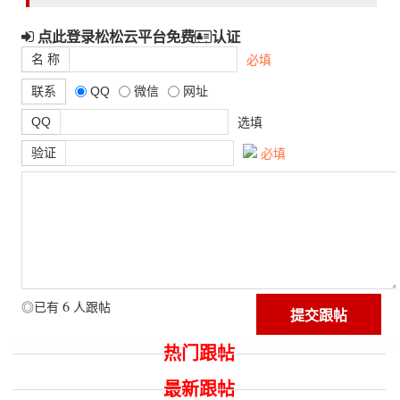
点此登录松松云平台免费
认证
名 称
必填
联系
QQ
微信
网址
QQ
选填
验证
必填
6
◎已有
人跟帖
热门跟帖
最新跟帖