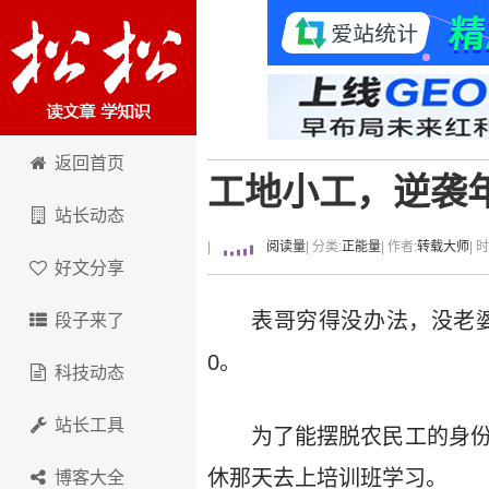
卢松松博客
返回首页
工地小工，逆袭年
站长动态
|
阅读量
| 分类:
正能量
| 作者:
转载大师
| 
好文分享
表哥穷得没办法，没老婆
段子来了
0。
科技动态
站长工具
为了能摆脱农民工的身份
休那天去上培训班学习。
博客大全