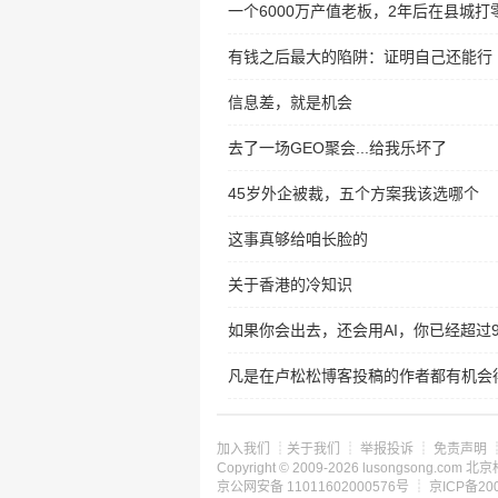
一个6000万产值老板，2年后在县城打
有钱之后最大的陷阱：证明自己还能行
信息差，就是机会
去了一场GEO聚会...给我乐坏了
45岁外企被裁，五个方案我该选哪个
这事真够给咱长脸的
关于香港的冷知识
如果你会出去，还会用AI，你已经超过
凡是在卢松松博客投稿的作者都有机会得
加入我们
┊
关于我们
┊
举报投诉
┊
免责声明
Copyright © 2009-2026 lusongsong.c
京公网安备 11011602000576号 ┊
京ICP备200