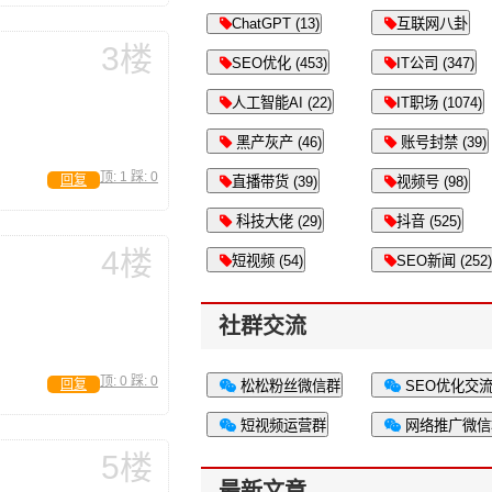
ChatGPT (13)
互联网八卦
3楼
SEO优化 (453)
IT公司 (347)
人工智能AI (22)
IT职场 (1074)
黑产灰产 (46)
账号封禁 (39)
顶:
1
踩:
0
回复
直播带货 (39)
视频号 (98)
科技大佬 (29)
抖音 (525)
4楼
短视频 (54)
SEO新闻 (252)
社群交流
顶:
0
踩:
0
回复
松松粉丝微信群
SEO优化交
短视频运营群
网络推广微信
5楼
最新文章