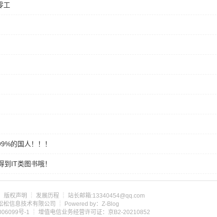
零工
99%的国人！！！
到IT类图书哦！
┊
版权声明
┊
发展历程
┊ 站长邮箱:13340454@qq.com
om 北京松松信息技术有限公司 ┊ Powered by：Z-Blog
06099号-1
┊ 增值电信业务经营许可证：京B2-20210852