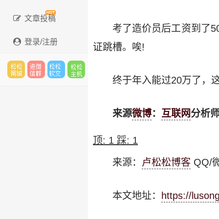
文章投稿
考了造价员后工资到了5
登录/注册
证跳槽。唉!
终于年入能过20万了，
松松
进微
松松
松松
来源
微博
：
互联网
分析
云市
信群
软文
云主
顶:
1
踩:
1
来源：
卢松松博客
QQ/微
场
机
本文地址：
https://luso