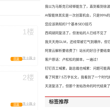
我以为马斯克已经够能生了，直到看到徐
AI智能体其实是一次创富机会，只是99%
错过了
您应该熟知的7个基本SEO技巧
1楼
西祠胡同复活了，但发帖的人已经不见了
我天天用GLM，还经常被它气到爆炸，但它
16万亿
阿里云解析要收费了！站长的好日子要结
顶:
0
踩:
0
回复
客户原话：卢松松的脚本，一遍过！
钉钉员工喊累，副总裁也喊累：问题可能
2楼
了
看了阿里7.5万字长文，我看到了一个时代
天涯复活了，但那个发帖改命的时代结束
标签推荐
顶:
0
踩:
0
回复