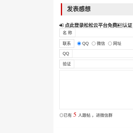
发表感想
点此登录松松云平台免费
认证
名 称
联系
QQ
微信
网址
QQ
验证
5
◎已有
人跟帖
，
进微信群