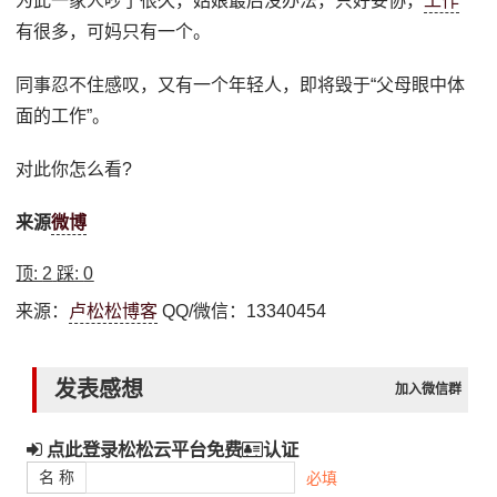
为此一家人吵了很久，姑娘最后没办法，只好妥协，
工作
有很多，可妈只有一个。
同事忍不住感叹，又有一个年轻人，即将毁于“父母眼中体
面的工作”。
对此你怎么看?
来源
微博
顶:
2
踩:
0
来源：
卢松松博客
QQ/微信：13340454
发表感想
加入微信群
点此登录松松云平台免费
认证
名 称
必填