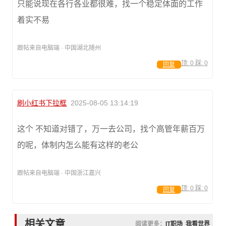
只能说现在各行各业都很难，找一个稳定体面的工作
着实不易
跟帖来自电脑端 · 中国湖北随州
顶:
0
踩:
0
回复
刷小红书下拉框
2025-08-05 13:14:19
这个 不知道对错了，万一去公司，找个高管年薪百万
的呢，体制内怎么能有这样的老公
跟帖来自电脑端 · 中国浙江嘉兴
顶:
0
踩:
0
回复
相关文章
阅读更多：
IT职场
我看世界