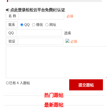
点此登录松松云平台免费
认证
名 称
必填
联系
QQ
微信
网址
QQ
选填
验证
必填
6
◎已有
人跟帖
热门跟帖
最新跟帖