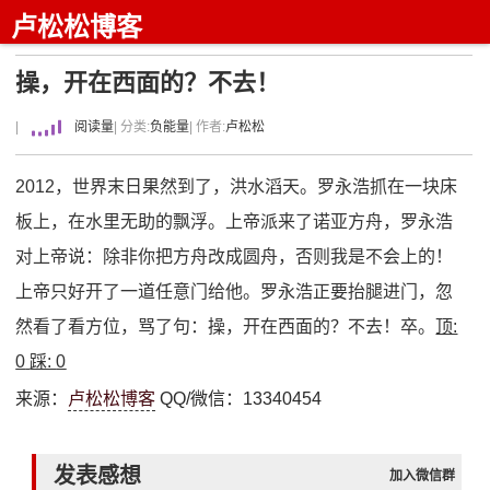
卢松松博客
操，开在西面的？不去！
|
阅读量
| 分类:
负能量
| 作者:
卢松松
2012，世界末日果然到了，洪水滔天。罗永浩抓在一块床
板上，在水里无助的飘浮。上帝派来了诺亚方舟，罗永浩
对上帝说：除非你把方舟改成圆舟，否则我是不会上的！
上帝只好开了一道任意门给他。罗永浩正要抬腿进门，忽
然看了看方位，骂了句：操，开在西面的？不去！卒。
顶:
0
踩:
0
来源：
卢松松博客
QQ/微信：13340454
发表感想
加入微信群