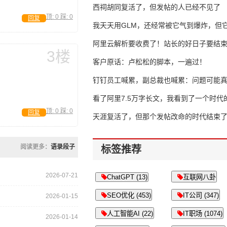
西祠胡同复活了，但发帖的人已经不见了
顶:
0
踩:
0
回复
我天天用GLM，还经常被它气到爆炸，但它
16万亿
阿里云解析要收费了！站长的好日子要结
3楼
客户原话：卢松松的脚本，一遍过！
钉钉员工喊累，副总裁也喊累：问题可能
了
看了阿里7.5万字长文，我看到了一个时代
顶:
0
踩:
0
回复
天涯复活了，但那个发帖改命的时代结束
阅读更多：
语录段子
标签推荐
2026-07-21
ChatGPT (13)
互联网八卦
SEO优化 (453)
IT公司 (347)
2026-01-15
人工智能AI (22)
IT职场 (1074)
2026-01-14