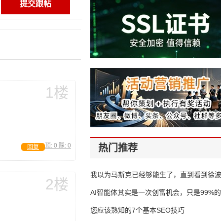
1楼
顶:
0
踩:
0
热门推荐
回复
我以为马斯克已经够能生了，直到看到徐
2楼
AI智能体其实是一次创富机会，只是99%
错过了
您应该熟知的7个基本SEO技巧