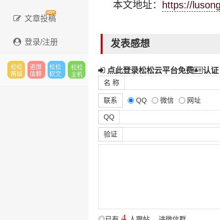
本文地址：
https://luson
文章投稿
登录/注册
发表感想
点此登录松松云平台免费
认证
名 称
松松
进微
松松
松松
联系
QQ
微信
网址
QQ
验证
云市
信群
软文
云主
场
机
4
◎已有
人跟帖
，
进微信群