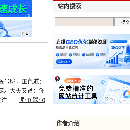
站内搜索
医号脉，正色道：
深。大夫又道：你
关注……
顶:
0
踩:
0
作者介绍