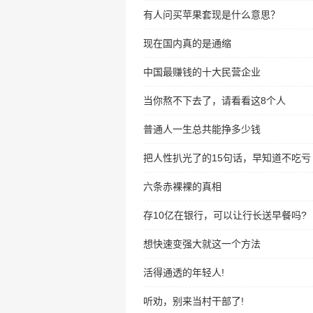
有人问买苹果套现是什么意思？
现在国内真的是通缩
中国最赚钱的十大民营企业
当你熬不下去了，请看看这8个人
普通人一生总共能挣多少钱
把人性扒光了的15句话，早知道不吃亏
六条赤裸裸的真相
存10亿在银行，可以让行长送早餐吗?
想快速变强大就这一个方法
活得通透的年轻人!
听劝，别来当村干部了!