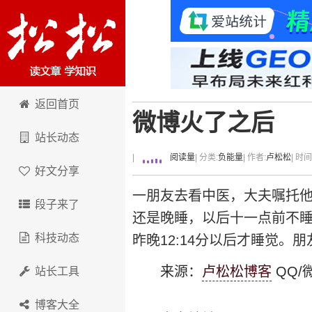
卢松松博客
返回首页
微博火了之后
站长动态
|
阅读量
| 分类:
负能量
| 作者:
卢松松
| 时
好文分享
一朋友去看中医，大夫嘱托
段子来了
还是晚睡，以后十一点前不
科技动态
昨晚12:14分以后才睡觉
来源：
卢松松博客
QQ/微
站长工具
博客大全