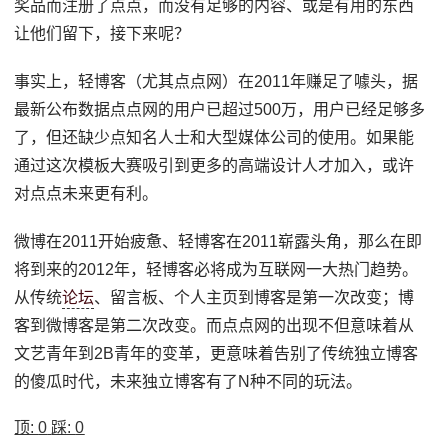
奖品而注册了点点，而没有足够的内容、或是有用的东西
让他们留下，接下来呢？
事实上，轻博客（尤其点点网）在2011年赚足了噱头，据
最新公布数据点点网的用户已超过500万，用户已经足够多
了，但还缺少点知名人士和大型媒体公司的使用。如果能
通过这次模板大赛吸引到更多的高端设计人才加入，或许
对点点未来更有利。
微博在2011开始疲惫、轻博客在2011崭露头角，那么在即
将到来的2012年，轻博客必将成为互联网一大热门趋势。
从传统
论坛
、留言板、个人主页到博客是第一次改变；博
客到微博客是第二次改变。而点点网的出现不但意味着从
文艺青年到2B青年的变革，更意味着告别了传统独立博客
的傻瓜时代，未来独立博客有了N种不同的玩法。
顶:
0
踩:
0