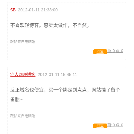
SB
2012-01-11 21:38:00
不喜欢轻博客。感觉太做作，不自然。
跟帖来自电脑端
顶:
0
踩:
0
回复
宅人网赚博客
2012-01-11 15:45:11
反正域名也便宜，买一个绑定到点点，网站挂了留个
备胎~
跟帖来自电脑端
顶:
0
踩:
0
回复