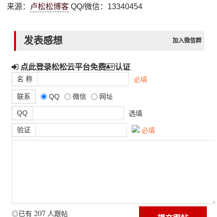
来源：
卢松松博客
QQ/微信：13340454
发表感想
加入微信群
点此登录松松云平台免费
认证
名 称
必填
联系
QQ
微信
网址
QQ
选填
验证
必填
207
◎已有
人跟帖