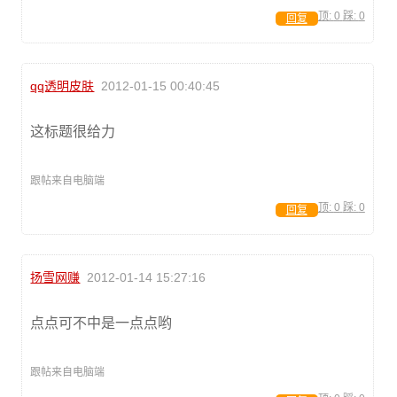
顶:
0
踩:
0
回复
qq透明皮肤
2012-01-15 00:40:45
这标题很给力
跟帖来自电脑端
顶:
0
踩:
0
回复
扬雪网赚
2012-01-14 15:27:16
点点可不中是一点点哟
跟帖来自电脑端