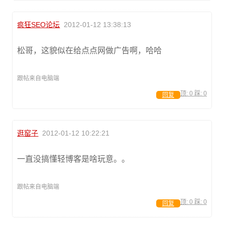
疯狂SEO论坛
2012-01-12 13:38:13
松哥，这貌似在给点点网做广告啊，哈哈
跟帖来自电脑端
顶:
0
踩:
0
回复
逛窑子
2012-01-12 10:22:21
一直没搞懂轻博客是啥玩意。。
跟帖来自电脑端
顶:
0
踩:
0
回复