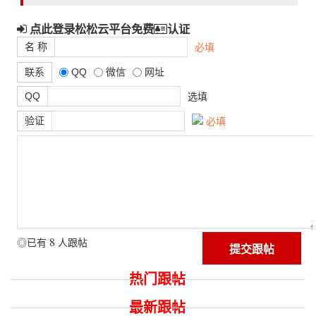
点此登录松松云平台免费
认证
名 称
必填
联系
QQ
微信
网址
QQ
选填
验证
必填
8
◎已有
人跟帖
热门跟帖
最新跟帖