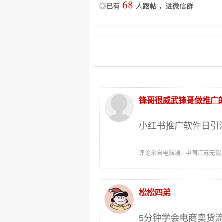
68
◎已有
人跟帖
，
进微信群
锋哥很威武锋哥做推广
小红书推广软件日引流
评论来自电脑端 · 中国江苏无锡 时间:
松松四弟
5分钟学会电商卖货