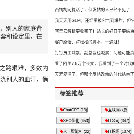
西祠胡同复活了，但发帖的人已经不见了
我天天用GLM，还经常被它气到爆炸，但它
用，别人的家庭背
16万亿
阿里云解析要收费了！站长的好日子要结
圈套和设定里，在
客户原话：卢松松的脚本，一遍过！
钉钉员工喊累，副总裁也喊累：问题可能
了
看了阿里7.5万字长文，我看到了一个时代
权之路艰难，多数内
天涯复活了，但那个发帖改命的时代结束
洗涤别人的血汗，倘
标签推荐
ChatGPT (13)
互联网八卦
SEO优化 (453)
IT公司 (347)
人工智能AI (22)
IT职场 (1074)