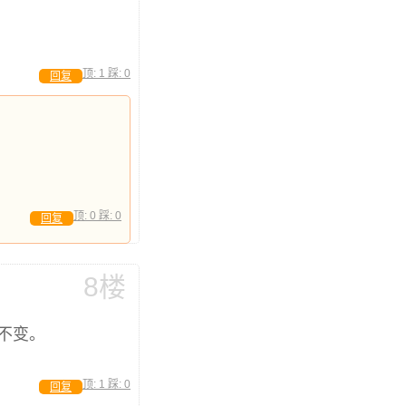
顶:
1
踩:
0
回复
顶:
0
踩:
0
回复
8楼
不变。
顶:
1
踩:
0
回复