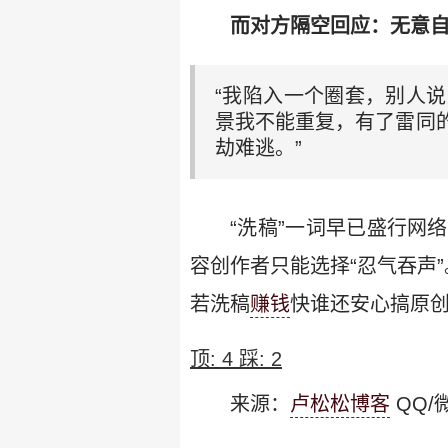
而对方隔空回应：无意
“我陷入一个圈套，别人
景我不能重复，有了雷同
劫难逃。”
“洗稿”一词早已盛行网
容创作者只能选择“忍气吞声
若洗稿
赚钱
快谁还安心搞原创
顶:
4
踩:
2
来源：
卢松松博客
QQ/微