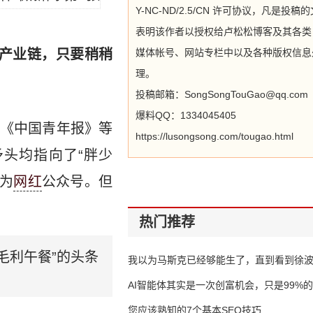
Y-NC-ND/2.5/CN 许可协议，凡是投稿
表明该作者以授权给卢松松博客及其各类
有产业链，只要稍稍
媒体帐号、网站专栏中以及各种版权信息
理。
投稿邮箱：SongSongTouGao@qq.com
爆料QQ：1334045405
》《中国青年报》等
https://lusongsong.com/tougao.html
头均指向了“胖少
成为
网红
公众号。但
热门推荐
毛利午餐”的头条
我以为马斯克已经够能生了，直到看到徐
AI智能体其实是一次创富机会，只是99%
错过了
您应该熟知的7个基本SEO技巧