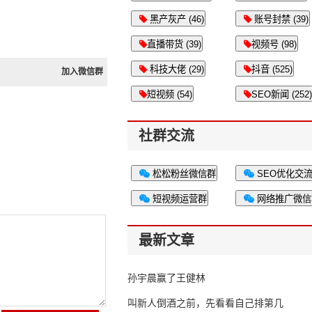
黑产灰产 (46)
账号封禁 (39)
直播带货 (39)
视频号 (98)
科技大佬 (29)
抖音 (525)
加入微信群
短视频 (54)
SEO新闻 (252)
社群交流
松松粉丝微信群
SEO优化交
短视频运营群
网络推广微信
最新文章
孙宇晨赢了王健林
叫新人倒酒之前，先看看自己排第几