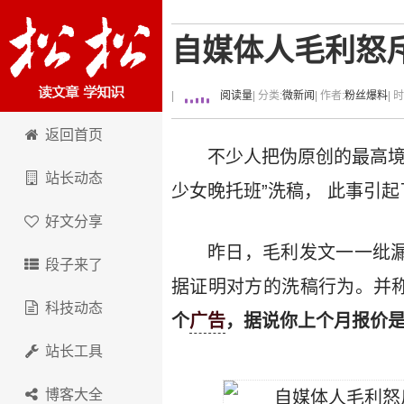
自媒体人毛利怒
|
阅读量
| 分类:
微新闻
| 作者:
粉丝爆料
| 
卢松松博客
返回首页
不少人把伪原创的最高
站长动态
少女晚托班”洗稿， 此事引起
好文分享
昨日，毛利发文一一纰漏
段子来了
据证明对方的洗稿行为。并
科技动态
个
广告
，据说你上个月报价是
站长工具
博客大全