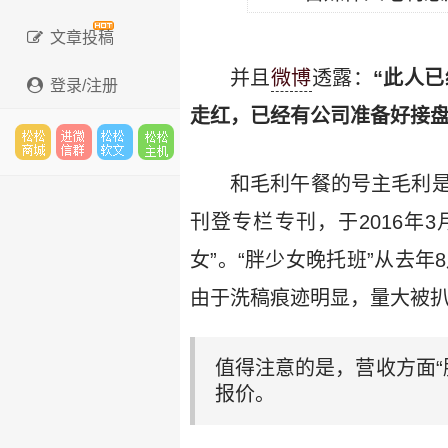
文章投稿
并且
微博
透露：
“此人
登录/注册
走红，已经有公司准备好接盘
松松
进微
松松
松松
和毛利午餐的号主毛利是
刊登专栏专刊，于2016年
女”。“胖少女晚托班”从去
云市
信群
软文
云主
由于洗稿痕迹明显，量大被
值得注意的是，营收方面“
场
机
报价。