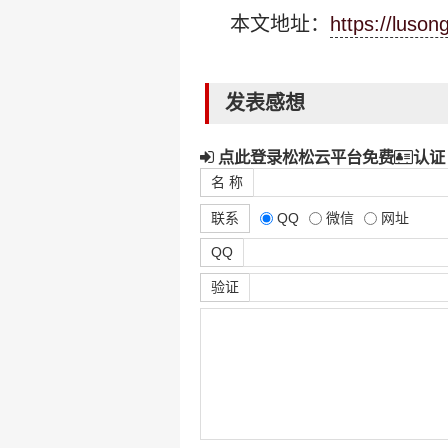
本文地址：
https://luso
发表感想
点此登录松松云平台免费
认证
名 称
联系
QQ
微信
网址
QQ
验证