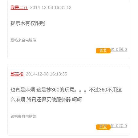
我是二八
2014-12-08 16:31:12
提示木有权限呢
跟帖来自电脑端
顶:
0
踩:
0
回复
邱嵩松
2014-12-08 16:13:35
也真是麻烦 这是抄360的玩意。。。不过360不用这
么麻烦 腾讯还得买他服务器 呵呵
跟帖来自电脑端
顶:
0
踩:
0
回复