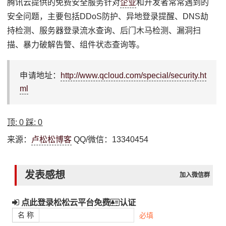
腾讯云提供的免费安全服务针对
企业
和开发者常常遇到的
安全问题，主要包括DDoS防护、异地登录提醒、DNS劫
持检测、服务器登录流水查询、后门木马检测、漏洞扫
描、暴力破解告警、组件状态查询等。
申请地址：
http://www.qcloud.com/special/security.ht
ml
顶:
0
踩:
0
来源：
卢松松博客
QQ/微信：13340454
发表感想
加入微信群
点此登录松松云平台免费
认证
名 称
必填