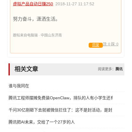
虚拟产品自动日赚250
2018-11-27 11:17:52
努力奋斗，潇洒生活。
跟帖来自电脑端 · 中国山东济南
顶:
0
踩:
0
回复
相关文章
阅读更多：
腾讯
谁与我同在
腾讯工程师摆摊免费装OpenClaw，排队的人有小学生还有大妈
千问30亿刚砸下去就被微信拦住了：这不是封活动，是封未来
腾讯把AI未来，交给了一个27岁的人