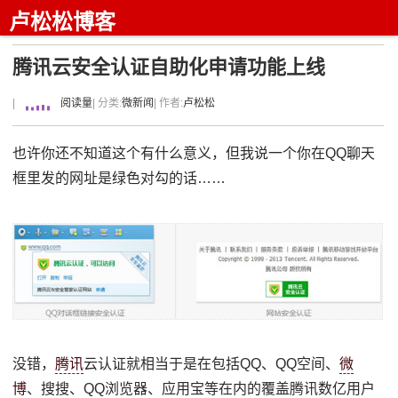
卢松松博客
腾讯云安全认证自助化申请功能上线
|
阅读量
| 分类:
微新闻
| 作者:
卢松松
也许你还不知道这个有什么意义，但我说一个你在QQ聊天
框里发的网址是绿色对勾的话……
没错，
腾讯
云认证就相当于是在包括QQ、QQ空间、
微
博
、搜搜、QQ浏览器、应用宝等在内的覆盖腾讯数亿用户