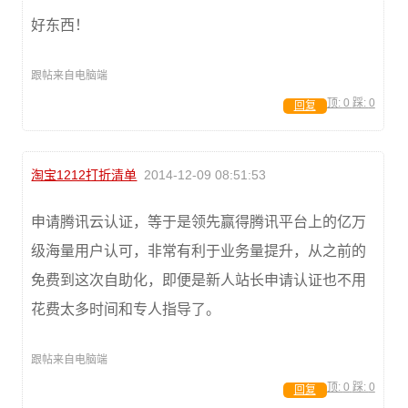
好东西！
跟帖来自电脑端
顶:
0
踩:
0
回复
淘宝1212打折清单
2014-12-09 08:51:53
申请腾讯云认证，等于是领先赢得腾讯平台上的亿万
级海量用户认可，非常有利于业务量提升，从之前的
免费到这次自助化，即便是新人站长申请认证也不用
花费太多时间和专人指导了。
跟帖来自电脑端
顶:
0
踩:
0
回复