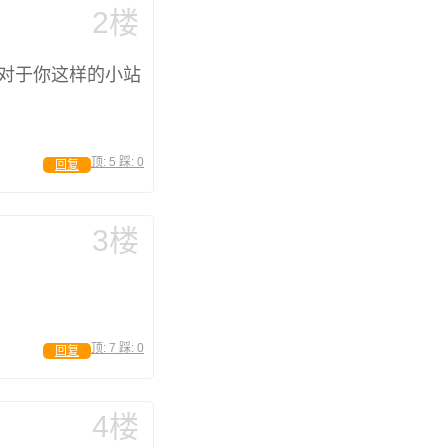
2楼
，对于你这样的小站
顶:
5
踩:
0
回复
3楼
顶:
7
踩:
0
回复
4楼