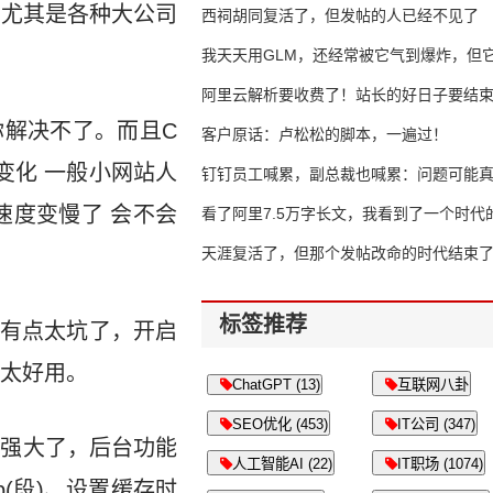
，尤其是各种大公司
西祠胡同复活了，但发帖的人已经不见了
我天天用GLM，还经常被它气到爆炸，但它
16万亿
阿里云解析要收费了！站长的好日子要结
解决不了。而且C
客户原话：卢松松的脚本，一遍过！
变化 一般小网站人
钉钉员工喊累，副总裁也喊累：问题可能
速度变慢了 会不会
了
看了阿里7.5万字长文，我看到了一个时代
天涯复活了，但那个发帖改命的时代结束
标签推荐
装有点太坑了，开启
不太好用。
ChatGPT (13)
互联网八卦
SEO优化 (453)
IT公司 (347)
很强大了，后台功能
人工智能AI (22)
IT职场 (1074)
(段)、设置缓存时