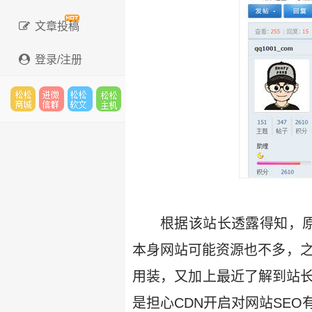
文章投稿
登录/注册
松松
进微
松松
松松
云市
信群
软文
云主
根据该站长透露得知，
本身网站可能资源也不多，之
场
机
用装，又加上最近了解到站长
是担心CDN开启对网站SEO