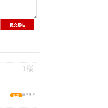
1楼
顶:
5
踩:
0
回复