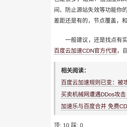
间、防止源站失效等功能你
差距还是有的，节点覆盖，和
一般建议，还是找点有实
百度云加速CDN官方代理
，
相关阅读：
百度云加速规则已变：被
买卖机械网遭遇DDos攻击
加速乐与百度合并 免费C
顶:
10
踩:
0