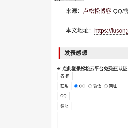
来源：
卢松松博客
QQ/微
本文地址：
https://luso
发表感想
点此登录松松云平台免费
认证
名 称
联系
QQ
微信
网址
QQ
验证