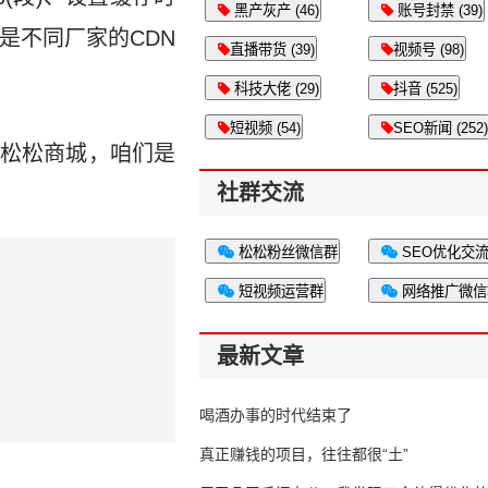
黑产灰产 (46)
账号封禁 (39)
是不同厂家的CDN
直播带货 (39)
视频号 (98)
科技大佬 (29)
抖音 (525)
短视频 (54)
SEO新闻 (252)
步松松商城，咱们是
社群交流
松松粉丝微信群
SEO优化交
短视频运营群
网络推广微信
最新文章
喝酒办事的时代结束了
真正赚钱的项目，往往都很“土”