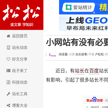
卢松松博客
返回首页
小网站有没有必要
站长动态
|
阅读量
| 分类:
站长故事
| 作者:
卢松松
| 
好文分享
近日，有
站长
在
百度
站
段子来了
有影响，引起了很多站长不同
科技动态
站长工具
博客大全