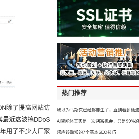
热门推荐
DN除了提高网站访
我以为马斯克已经够能生了，直到看到徐
最近这波搞DDoS
AI智能体其实是一次创富机会，只是99%
年用了不少大厂家
错过了
您应该熟知的7个基本SEO技巧