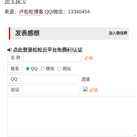
顶:
6
踩:
0
来源：
卢松松博客
QQ/微信：13340454
发表感想
加入微信群
点此登录松松云平台免费
认证
名 称
必填
联系
QQ
微信
网址
QQ
选填
验证
必填