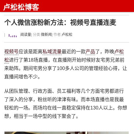
卢松松博客
个人微信涨粉新方法：视频号直播连麦
|
阅读量
| 分类:
微新闻
| 作者:
卢松松
视频号
应该是距离
私域流量
最近的一款
产品
了，昨晚
卢松
松
进行了第18场直播，在直播刚开始时候好友宅男兄弟前
来助阵。期间宅男分享了100多人公司的管理经验心得，让
直播间增色不少。
从团队管理、行政方面、员工福利等几个方面宅男都进行
了深入的分享，粉丝听的津津有味。而本场直播也是我最
轻松的一场。而场均在线一直稳定保持在130人以上。你想
想，相当于一场中型的线下聚会了。