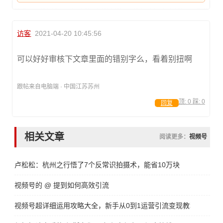
访客
2021-04-20 10:45:56
可以好好审核下文章里面的错别字么，看着别扭啊
跟帖来自电脑端 · 中国江苏苏州
顶:
0
踩:
0
回复
相关文章
阅读更多：
视频号
卢松松：杭州之行悟了7个反常识拍摄术，能省10万块
视频号的 @ 提到如何高效引流
视频号超详细运用攻略大全，新手从0到1运营引流变现教程