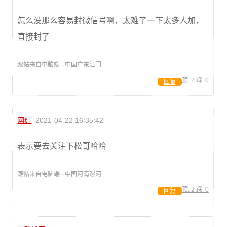
怎么没那么容易封微信号啊，太难了一下太多人加，
直接封了
跟帖来自电脑端 · 中国广东江门
顶:
2
踩:
0
回复
网红
2021-04-22 16:35:42
表示要去关注下松哥哈哈
跟帖来自电脑端 · 中国河南漯河
顶:
2
踩:
0
回复